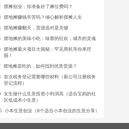
2
摆摊创业，你准备好了摊位费吗？
3
摆地摊赚钱辛苦吗？倾心解析摆摊人生
4
摆地摊赚翻天，货源选对是关键
5
摆地摊的美味小吃：味蕾的狂欢，城市的灵魂
6
摆地摊最火项目大揭秘：罕见商机等你来挖
掘！
7
摆地摊卖吃的，如何找到优质货源？
8
首次税务登记需要哪些材料（新公司注册税务
登记流程）
9
女生做什么生意投资小利润高（适合宝妈的社
区低成本小生意）
0
小本生意创业（8个适合小本创业的生意分享）