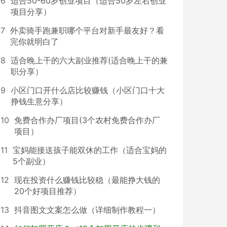
6
适合50-60岁创业项目（适合50岁左右创业
项目分享）
7
外卖骑手跑兼职哪个平台对新手最友好？看
完你就明白了
8
适合晚上干的六大副业推荐(适合晚上干的兼
职分享）
9
小区门口开什么店比较赚钱（小区门口十大
挣钱生意分享）
10
免费合作办厂项目(3个农村免费合作办厂
项目）
11
宝妈能接送孩子能双休的工作（适合宝妈的
5个副业）
12
现在投资什么赚钱比较稳（最能挣大钱的
20个好项目推荐）
13
抖音图文文案怎么做（详细制作教程一）