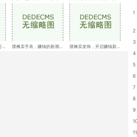
速找到赚钱好项目
何抓住孩子们的眼球？
1
2
3
万
摆摊卖手表，赚钱的新潮
摆摊卖发饰，开启赚钱新
流？
模式！
4
5
6
7
8
9
1
11