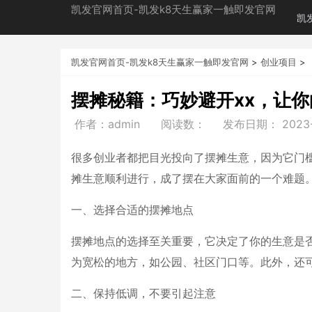
凯发官网首页-凯发k8天生赢家一触即发官网
凯
凯发官网首页-凯发k8天生赢家一触即发官网
>
创业项目
>
摆摊秘籍：巧妙避开xx，让
作者：admin
阅读数：
发布日期：
2023-
很多创业者都把目光投向了摆摊生意，因为它门槛
摊生意顺利进行，成了摆在大家面前的一个难题
一、选择合适的摆摊地点
摆摊地点的选择至关重要，它决定了你的生意是
为宽松的地方，如公园、社区门口等。此外，还可
二、保持低调，不要引起注意