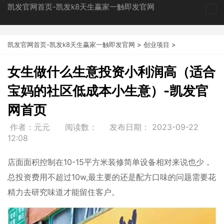
凯发官网首页-凯发k8天生赢家一触即发官网
tog
nav
凯发官网首页-凯发k8天生赢家一触即发官网
>
创业项目
>
女生做什么生意投资小利润高（适合
宝妈的社区低成本小生意）-凯发官
网首页
作者：元元
阅读数：
发布日期：
2023-09-22
12:08
店面面积控制在10-15平方米装修简单设备相对来说也少，
总投资费用不超过10w,最主要的还是配方口味的问题需要花
精力去研究味道才能留住客户。