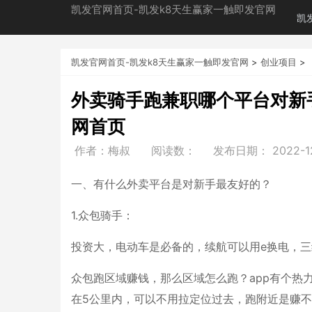
凯发官网首页-凯发k8天生赢家一触即发官网
凯
凯发官网首页-凯发k8天生赢家一触即发官网
>
创业项目
>
外卖骑手跑兼职哪个平台对新
网首页
作者：梅叔
阅读数：
发布日期：
2022-1
一、有什么外卖平台是对新手最友好的？
1.众包骑手：
投资大，电动车是必备的，续航可以用e换电，
众包跑区域赚钱，那么区域怎么跑？app有个热
在5公里内，可以不用拉定位过去，跑附近是赚