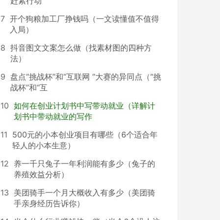
赶紧行动
7
开个狗粮加工厂挣钱吗（一文读懂值不值得
入局）
8
抖音图文文案怎么做（找素材图的四种方
法）
9
盘点“挑战杯”和“互联网 ”大赛的异同点（“挑
战杯”和“互
10
如何在创业计划书中写带动就业（详解计
划书中带动就业的写作
11
500元的小本创业项目有哪些（6个适合年
轻人的小本生意）
12
养一千只兔子一年利润能有多少（兔子的
养殖效益分析）
13
美团骑手一个月大概收入有多少（美团骑
手亲身经历告诉你）