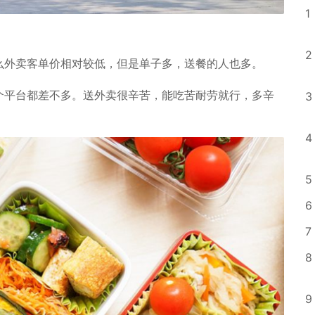
1
2
么外卖客单价相对较低，但是单子多，送餐的人也多。
个平台都差不多。送外卖很辛苦，能吃苦耐劳就行，多辛
3
4
5
6
7
8
9