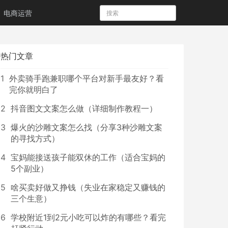
电商运营
热门文章
1
外卖骑手跑兼职哪个平台对新手最友好？看
完你就明白了
2
抖音图文文案怎么做（详细制作教程一）
3
爆火的沙雕文案怎么找（分享3种沙雕文案
的寻找方式）
4
宝妈能接送孩子能双休的工作（适合宝妈的
5个副业）
5
啥买卖好做又挣钱（失业在家稳定又赚钱的
三个生意）
6
学校附近1到2元小吃可以炸的有哪些？看完