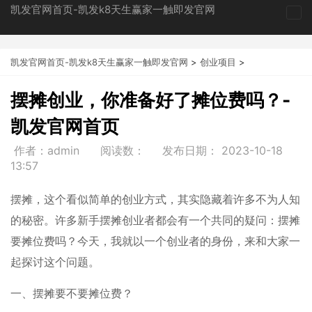
凯发官网首页-凯发k8天生赢家一触即发官网
tog
nav
凯发官网首页-凯发k8天生赢家一触即发官网
>
创业项目
>
摆摊创业，你准备好了摊位费吗？-
凯发官网首页
作者：admin
阅读数：
发布日期：
2023-10-18
13:57
摆摊，这个看似简单的创业方式，其实隐藏着许多不为人知
的秘密。许多新手摆摊创业者都会有一个共同的疑问：摆摊
要摊位费吗？今天，我就以一个创业者的身份，来和大家一
起探讨这个问题。
一、摆摊要不要摊位费？