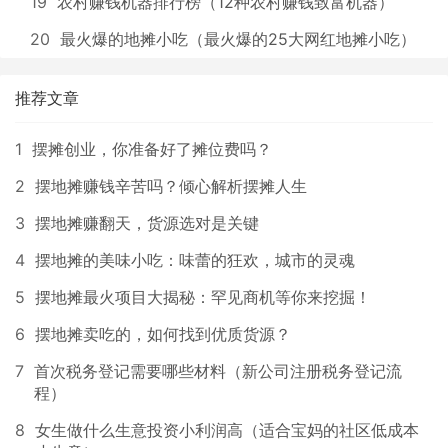
19
农村赚钱机器排行榜（12种农村赚钱致富机器）
20
最火爆的地摊小吃（最火爆的25大网红地摊小吃）
推荐文章
1
摆摊创业，你准备好了摊位费吗？
2
摆地摊赚钱辛苦吗？倾心解析摆摊人生
3
摆地摊赚翻天，货源选对是关键
4
摆地摊的美味小吃：味蕾的狂欢，城市的灵魂
5
摆地摊最火项目大揭秘：罕见商机等你来挖掘！
6
摆地摊卖吃的，如何找到优质货源？
7
首次税务登记需要哪些材料（新公司注册税务登记流
程）
8
女生做什么生意投资小利润高（适合宝妈的社区低成本