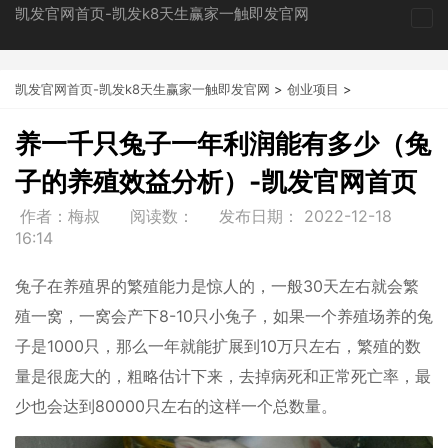
凯发官网首页-凯发k8天生赢家一触即发官网
tog
nav
凯发官网首页-凯发k8天生赢家一触即发官网
>
创业项目
>
养一千只兔子一年利润能有多少（兔
子的养殖效益分析）-凯发官网首页
作者：梅叔
阅读数：
发布日期：
2022-12-18
16:14
兔子在养殖界的繁殖能力是惊人的，一般30天左右就会繁
殖一窝，一窝会产下8-10只小兔子，如果一个养殖场养的兔
子是1000只，那么一年就能扩展到10万只左右，繁殖的数
量是很庞大的，粗略估计下来，去掉病死和正常死亡率，最
少也会达到80000只左右的这样一个总数量。