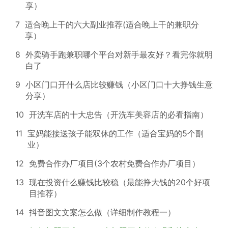
享）
7
适合晚上干的六大副业推荐(适合晚上干的兼职分
享）
8
外卖骑手跑兼职哪个平台对新手最友好？看完你就明
白了
9
小区门口开什么店比较赚钱（小区门口十大挣钱生意
分享）
10
开洗车店的十大忠告（开洗车美容店的必看指南）
11
宝妈能接送孩子能双休的工作（适合宝妈的5个副
业）
12
免费合作办厂项目(3个农村免费合作办厂项目）
13
现在投资什么赚钱比较稳（最能挣大钱的20个好项
目推荐）
14
抖音图文文案怎么做（详细制作教程一）