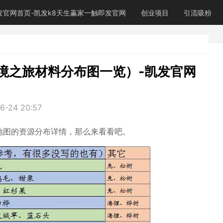
发官网首页-凯发k8天生赢家一触即发官网
创业项目
引流吸粉
境之旅材料分布图一览）-凯发官网
6-24 20:57
地图的资源分布详情，那么来看看吧。