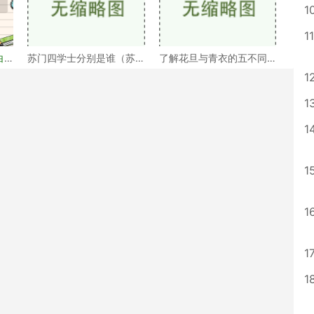
1
11
白
苏门四学士分别是谁（苏
了解花旦与青衣的五不同
门四学士介绍）
（浅谈戏曲中的青衣花
1
1
1
1
1
1
1