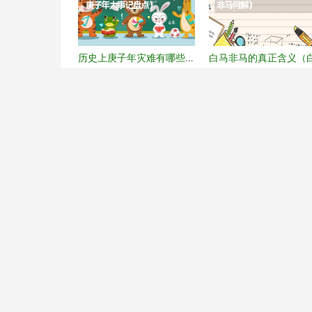
历史上庚子年灾难有哪些
白马非马的真正含义（
（庚子年大事记盘点）
马非马何解）