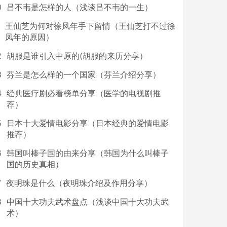
0
吕不韦是怎样的人（浅谈吕不韦的一生）
王仙芝为何对徐凤年手下留情（王仙芝打不过徐
凤年的原因）
2
胡服是谁引入中原的(胡服的来历分享）
3
芬兰是怎么样的一个国家（芬兰介绍分享）
4
经典医疗剧必看榜单分享（医学的电视剧推
荐）
5
日本十大爱情电影分享（日本经典的爱情电影
推荐）
6
韩国叫棒子国的由来分享（韩国为什么叫棒子
国的历史真相）
7
夜明珠是什么（夜明珠介绍及作用分享）
8
中国十大功夫武术盘点（浅谈中国十大功夫武
术）