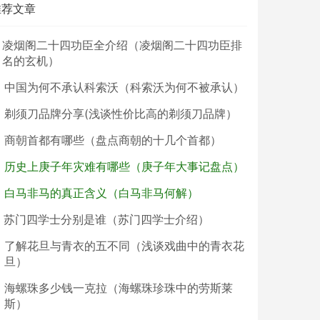
推荐文章
凌烟阁二十四功臣全介绍（凌烟阁二十四功臣排
名的玄机）
中国为何不承认科索沃（科索沃为何不被承认）
剃须刀品牌分享(浅谈性价比高的剃须刀品牌）
商朝首都有哪些（盘点商朝的十几个首都）
历史上庚子年灾难有哪些（庚子年大事记盘点）
白马非马的真正含义（白马非马何解）
苏门四学士分别是谁（苏门四学士介绍）
了解花旦与青衣的五不同（浅谈戏曲中的青衣花
旦）
海螺珠多少钱一克拉（海螺珠珍珠中的劳斯莱
斯）