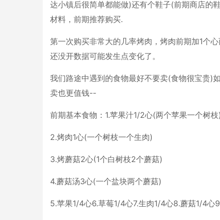
达小镇后很简单都能做)还有个鞋子(前期商店的
材料，前期推荐购买.
第一次购买非常大的几率烤肉，烤肉前期加1个心
还没开数据可能发生点变化了。
我们路途中遇到的食物最好不要卖(食物很宝贵)
卖也更值钱--
前期基本食物：1.苹果汁1/2心(两个苹果一个树枝
2.烤肉1心(一个树枝一个生肉)
3.烤蘑菇2心(1个白树枝2个蘑菇)
4.蘑菇汤3心(一个盐块两个蘑菇)
5.苹果1/4心6.草莓1/4心7.生肉1/4心8.蘑菇1/4心9