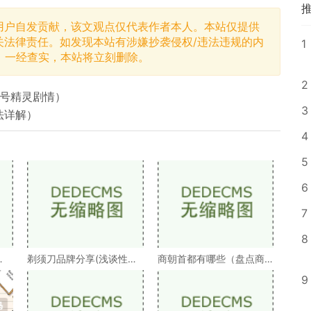
用户自发贡献，该文观点仅代表作者本人。本站仅提供
关法律责任。如发现本站有涉嫌抄袭侵权/违法违规的内
1
，一经查实，本站将立刻删除。
2
尔号精灵剧情）
3
法详解）
4
5
6
7
8
剃须刀品牌分享(浅谈性价
商朝首都有哪些（盘点商
）
比高的剃须刀品牌）
朝的十几个首都）
9