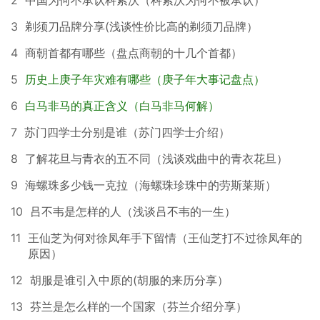
2
中国为何不承认科索沃（科索沃为何不被承认）
3
剃须刀品牌分享(浅谈性价比高的剃须刀品牌）
4
商朝首都有哪些（盘点商朝的十几个首都）
5
历史上庚子年灾难有哪些（庚子年大事记盘点）
6
白马非马的真正含义（白马非马何解）
7
苏门四学士分别是谁（苏门四学士介绍）
8
了解花旦与青衣的五不同（浅谈戏曲中的青衣花旦）
9
海螺珠多少钱一克拉（海螺珠珍珠中的劳斯莱斯）
10
吕不韦是怎样的人（浅谈吕不韦的一生）
11
王仙芝为何对徐凤年手下留情（王仙芝打不过徐凤年的
原因）
12
胡服是谁引入中原的(胡服的来历分享）
13
芬兰是怎么样的一个国家（芬兰介绍分享）