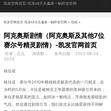
凯发官网首页-凯发k8天生赢家一触即发官网
tog
nav
凯发官网首页-凯发k8天生赢家一触即发官网
>
投稿
>
阿克奥斯剧情（阿克奥斯及其他7位
赛尔号精灵剧情）-凯发官网首页
作者：元元
阅读数：
发布日期：
2023-06-24
20:55
格拉诺
格拉诺：赛尔号2010年雌雄精灵极具代表的一只精灵，在
当时的5月份，卡拉是被精灵王争霸赛的奖杯吸引而来的，
来自罗格星系的宠儿，如同冰一般纯洁，浑身散发着暗影的
气息。然后通过剧情引导，我们依次从比格星获得不同树