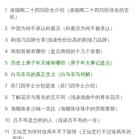
1
凌烟阁二十四功臣全介绍（凌烟阁二十四功臣排名的玄
机）
2
中国为何不承认科索沃（科索沃为何不被承认）
3
剃须刀品牌分享(浅谈性价比高的剃须刀品牌）
4
商朝首都有哪些（盘点商朝的十几个首都）
5
历史上庚子年灾难有哪些（庚子年大事记盘点）
6
白马非马的真正含义（白马非马何解）
7
苏门四学士分别是谁（苏门四学士介绍）
8
了解花旦与青衣的五不同（浅谈戏曲中的青衣花旦）
9
海螺珠多少钱一克拉（海螺珠珍珠中的劳斯莱斯）
10
吕不韦是怎样的人（浅谈吕不韦的一生）
11
王仙芝为何对徐凤年手下留情（王仙芝打不过徐凤年的
原因）