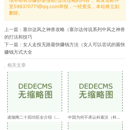
现本站有涉嫌抄袭侵权/违法违规的内容， 请发送邮件
至
598370771@qq.com
举报，一经查实，本站将立刻
删除。
上一篇：
塞尔达风之神兽攻略（塞尔达传说系列中风之神兽
的打法和技巧
下一篇：
女人走投无路最快赚钱方法（女人可以尝试的最快
赚钱方式大全
相关文章
凌烟阁二十四功臣全介绍（凌
中国为何不承认科索沃（科索
烟阁二十四功臣排
沃为何不被承认）