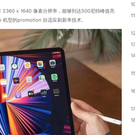
1
，具有 2360 x 1640 像素分辨率，能够到达500尼特峰值亮
11
机型的promotion 自适应刷新率技术。
1
1
1
1
1
1
1