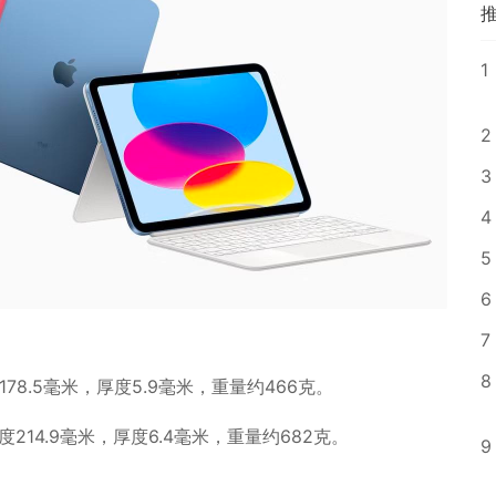
1
2
3
4
5
6
7
8
宽度178.5毫米，厚度5.9毫米，重量约466克。
，宽度214.9毫米，厚度6.4毫米，重量约682克。
9