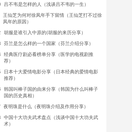
0
吕不韦是怎样的人（浅谈吕不韦的一生）
王仙芝为何对徐凤年手下留情（王仙芝打不过徐
凤年的原因）
2
胡服是谁引入中原的(胡服的来历分享）
3
芬兰是怎么样的一个国家（芬兰介绍分享）
4
经典医疗剧必看榜单分享（医学的电视剧推
荐）
5
日本十大爱情电影分享（日本经典的爱情电影
推荐）
6
韩国叫棒子国的由来分享（韩国为什么叫棒子
国的历史真相）
7
夜明珠是什么（夜明珠介绍及作用分享）
8
中国十大功夫武术盘点（浅谈中国十大功夫武
术）