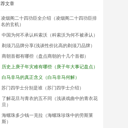
推荐文章
凌烟阁二十四功臣全介绍（凌烟阁二十四功臣排
名的玄机）
中国为何不承认科索沃（科索沃为何不被承认）
剃须刀品牌分享(浅谈性价比高的剃须刀品牌）
商朝首都有哪些（盘点商朝的十几个首都）
历史上庚子年灾难有哪些（庚子年大事记盘点）
白马非马的真正含义（白马非马何解）
苏门四学士分别是谁（苏门四学士介绍）
了解花旦与青衣的五不同（浅谈戏曲中的青衣花
旦）
海螺珠多少钱一克拉（海螺珠珍珠中的劳斯莱
斯）