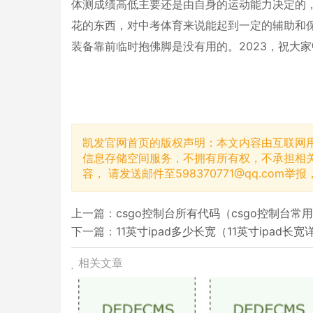
体测成绩高低主要还是由自身的运动能力决定的
花的东西，对中考体育来说能起到一定的辅助和
装备靠前临时抱佛脚是没有用的。2023，祝大
凯发官网首页的版权声明：本文内容由互联网
信息存储空间服务，不拥有所有权，不承担相
容， 请发送邮件至
598370771@qq.com
举报
上一篇：
csgo控制台所有代码（csgo控制台常
下一篇：
11英寸ipad多少长宽（11英寸ipad长宽
相关文章