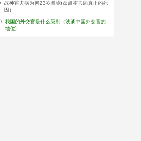
9
战神霍去病为何23岁暴毙(盘点霍去病真正的死
因）
0
我国的外交官是什么级别（浅谈中国外交官的
地位)