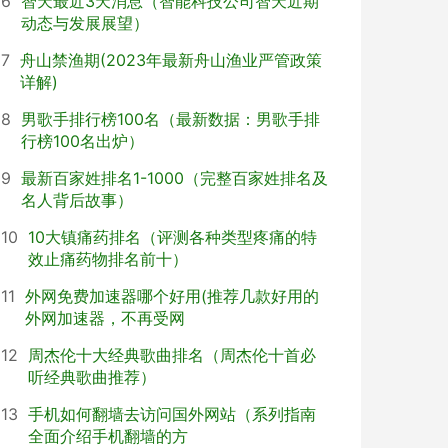
6
智天最近3天消息（智能科技公司智天近期
动态与发展展望）
7
舟山禁渔期(2023年最新舟山渔业严管政策
详解)
8
男歌手排行榜100名（最新数据：男歌手排
行榜100名出炉）
9
最新百家姓排名1-1000（完整百家姓排名及
名人背后故事）
10
10大镇痛药排名（评测各种类型疼痛的特
效止痛药物排名前十）
11
外网免费加速器哪个好用(推荐几款好用的
外网加速器，不再受网
12
周杰伦十大经典歌曲排名（周杰伦十首必
听经典歌曲推荐）
13
手机如何翻墙去访问国外网站（系列指南
全面介绍手机翻墙的方