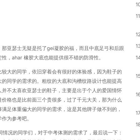
1
11
1
1
那亚瑟士无疑是托了gei凝胶的福，而且中底足弓和后跟
1
性，ahar 橡胶大底也能提供很不错的防滑性。
比较大的同学，依旧穿着会有很好的体验感，因为鞋子的
1
大的同学的需求的。粗纹的大底和沟槽纹路设计也能提高
人并不太喜欢亚瑟士的鞋子，主要是出于个人的爱国情怀
1
鞋价格也是比前面三个贵很多，过了千元大关，那为什么
够满足体重偏大的同学的需求，这是其他牌子做不到的，
1
学作为参考吧。
1
同情况的同学们，对于中考体测的需求了，最后说一下：