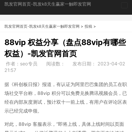
凯发官网首页-凯发k8天生赢家一触即发官网
tog
nav
凯发官网首页-凯发k8天生赢家一触即发官网
>
投稿
>
88vip 权益分享（盘点88vip有哪些
权益）-凯发官网首页
作者：seo专员
阅读数：
发布日期：
2023-04-02
21:57
据《科创板日报》报道，有认证为阿里巴巴集团的员工在职
场社交平台称，88vip 积分可以免费兑换腾讯视频会员，已
经在内部灰度测试，预计双十一前上线，有用户在评论区表
示已经完成申领。
对此，88vip 客服表示，“即将上线，具体上线时间以页面