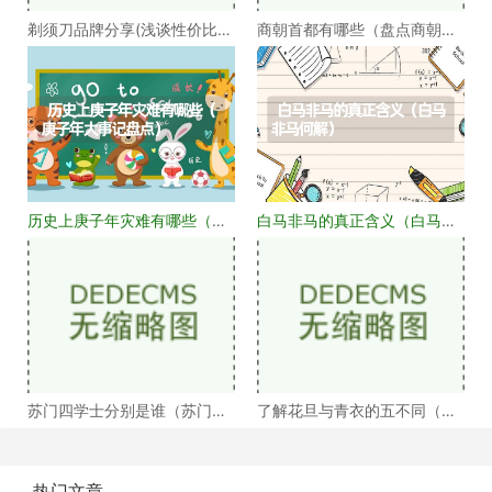
剃须刀品牌分享(浅谈性价比高
商朝首都有哪些（盘点商朝的
的剃须刀品牌）
十几个首都）
历史上庚子年灾难有哪些（庚
白马非马的真正含义（白马非
子年大事记盘点）
马何解）
苏门四学士分别是谁（苏门四
了解花旦与青衣的五不同（浅
学士介绍）
谈戏曲中的青衣花
热门文章