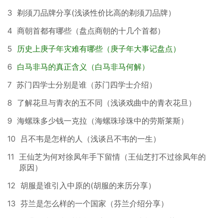
3
剃须刀品牌分享(浅谈性价比高的剃须刀品牌）
4
商朝首都有哪些（盘点商朝的十几个首都）
5
历史上庚子年灾难有哪些（庚子年大事记盘点）
6
白马非马的真正含义（白马非马何解）
7
苏门四学士分别是谁（苏门四学士介绍）
8
了解花旦与青衣的五不同（浅谈戏曲中的青衣花旦）
9
海螺珠多少钱一克拉（海螺珠珍珠中的劳斯莱斯）
10
吕不韦是怎样的人（浅谈吕不韦的一生）
11
王仙芝为何对徐凤年手下留情（王仙芝打不过徐凤年的
原因）
12
胡服是谁引入中原的(胡服的来历分享）
13
芬兰是怎么样的一个国家（芬兰介绍分享）