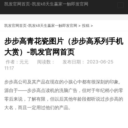
凯发官网首页-凯发k8天生赢家一触即发官网
tog
nav
凯发官网首页-凯发k8天生赢家一触即发官网
>
投稿
>
步步高青花瓷图片（步步高系列手机
大赏）-凯发官网首页
作者：元元
阅读数：
发布日期：
2023-06-25
11:17
步步高公司及其产品在现在的小孩心中都有很深刻的印象,
源自于——步步高点读机的洗脑广告，但对于年纪稍小的零
零后来说，了解有限，但以后其他年龄段都听说过步步高的
大名，而且一定用过他们的产品。