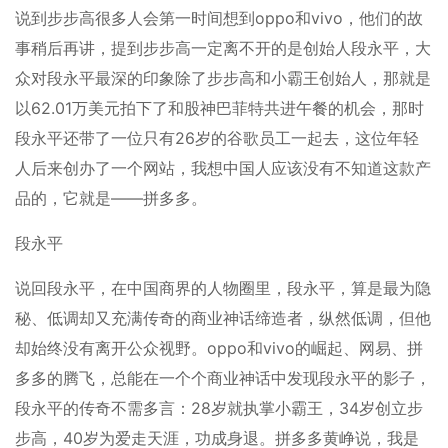
说到步步高很多人会第一时间想到oppo和vivo，他们的故
事稍后再讲，提到步步高一定离不开的是创始人段永平，大
众对段永平最深的印象除了步步高和小霸王创始人，那就是
以62.01万美元拍下了和股神巴菲特共进午餐的机会，那时
段永平还带了一位只有26岁的谷歌员工一起去，这位年轻
人后来创办了一个网站，我想中国人应该没有不知道这款产
品的，它就是——拼多多。
段永平
说回段永平，在中国商界的人物圈里，段永平，算是最为隐
秘、低调却又充满传奇的商业神话缔造者，纵然低调，但他
却始终没有离开公众视野。oppo和vivo的崛起、网易、拼
多多的腾飞，总能在一个个商业神话中发现段永平的影子，
段永平的传奇不需多言：28岁就执掌小霸王，34岁创立步
步高，40岁为爱走天涯，功成身退。拼多多黄峥说，我是