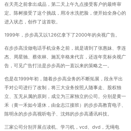
在天亮之前拿出成品，第二天上午九点接受客户的最终审
定。陈树接受了这个挑战，用冷水洗把脸，便开始全身心的
进入状态，创作了这首歌。
1999年，步步高又以1.26亿拿下了2000年的央视广告。
在步步高没做电话手机业务之前，就是请到了张惠妹、李连
杰、周星驰、蔡依林、施瓦辛格来代言，还连年竞标央视广
告，可见广告打法是步步高的一直以来的策略之一。
也是在1999年初，随着步步高业务的不断拓展，段永平出
手对公司进行了改制，将三大业务按照人随事走、股权独
立、互无从属的原则，成立为三家独立的公司。分别是黄一
禾（黄一禾如今退休，由金志江接班）的步步高教育电子、
陈明永的步步高视听电子、沈炜的步步高通讯科技。
三家公司分别开展点读机、学习机，vcd、dvd，无绳电