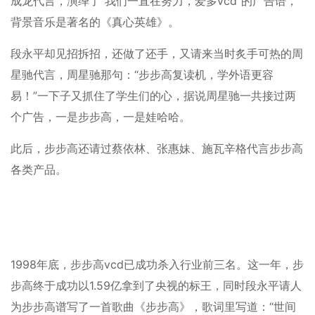
成龙代言，演绎了“我们一直在努力，爱多vcd”的广告语，
背景音乐是著名的《真心英雄》。
段永平却见招拆招，还做了还手，又请来当时炙手可热的周
星驰代言，周星驰那句：“步步高复读机，学外语更容
易！”一下子又抓住了学生们的心，据说周星驰一共接过两
个广告，一是步步高，一是娃哈哈。
此后，步步高还请过蔡依林、张惠妹、施瓦辛格代言步步高
各类产品。
1998年底，步步高vcd已成功杀入行业前三名。这一年，步
步高终于成功以1.59亿拿到了央视的标王，同时段永平请人
为步步高谱写了一首歌曲《步步高》，歌词里写道：“世间