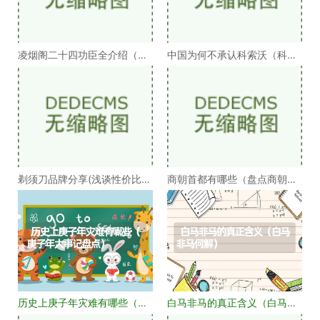
凌烟阁二十四功臣全介绍（凌
中国为何不承认科索沃（科索
烟阁二十四功臣排
沃为何不被承认）
剃须刀品牌分享(浅谈性价比高
商朝首都有哪些（盘点商朝的
的剃须刀品牌）
十几个首都）
历史上庚子年灾难有哪些（庚
白马非马的真正含义（白马非
子年大事记盘点）
马何解）