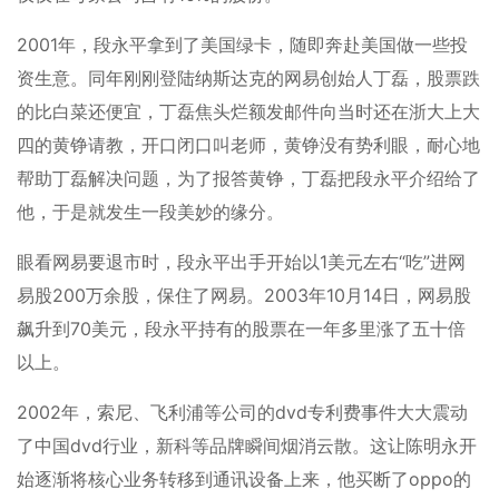
2001年，段永平拿到了美国绿卡，随即奔赴美国做一些投
资生意。同年刚刚登陆纳斯达克的网易创始人丁磊，股票跌
的比白菜还便宜，丁磊焦头烂额发邮件向当时还在浙大上大
四的黄铮请教，开口闭口叫老师，黄铮没有势利眼，耐心地
帮助丁磊解决问题，为了报答黄铮，丁磊把段永平介绍给了
他，于是就发生一段美妙的缘分。
眼看网易要退市时，段永平出手开始以1美元左右“吃”进网
易股200万余股，保住了网易。2003年10月14日，网易股
飙升到70美元，段永平持有的股票在一年多里涨了五十倍
以上。
2002年，索尼、飞利浦等公司的dvd专利费事件大大震动
了中国dvd行业，新科等品牌瞬间烟消云散。这让陈明永开
始逐渐将核心业务转移到通讯设备上来，他买断了oppo的