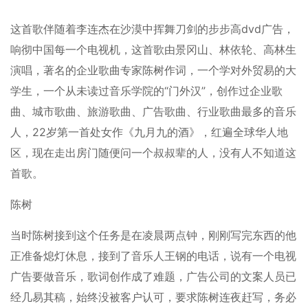
这首歌伴随着李连杰在沙漠中挥舞刀剑的步步高dvd广告，
响彻中国每一个电视机，这首歌由景冈山、林依轮、高林生
演唱，著名的企业歌曲专家陈树作词，一个学对外贸易的大
学生，一个从未读过音乐学院的“门外汉”，创作过企业歌
曲、城市歌曲、旅游歌曲、广告歌曲、行业歌曲最多的音乐
人，22岁第一首处女作《九月九的酒》，红遍全球华人地
区，现在走出房门随便问一个叔叔辈的人，没有人不知道这
首歌。
陈树
当时陈树接到这个任务是在凌晨两点钟，刚刚写完东西的他
正准备熄灯休息，接到了音乐人王钢的电话，说有一个电视
广告要做音乐，歌词创作成了难题，广告公司的文案人员已
经几易其稿，始终没被客户认可，要求陈树连夜赶写，务必