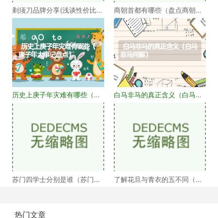
剃须刀品牌分享(浅谈性价比高
商朝首都有哪些（盘点商朝的
的剃须刀品牌）
十几个首都）
历史上庚子年灾难有哪些（庚
白马非马的真正含义（白马非
子年大事记盘点）
马何解）
苏门四学士分别是谁（苏门四
了解花旦与青衣的五不同（浅
学士介绍）
谈戏曲中的青衣花
热门文章