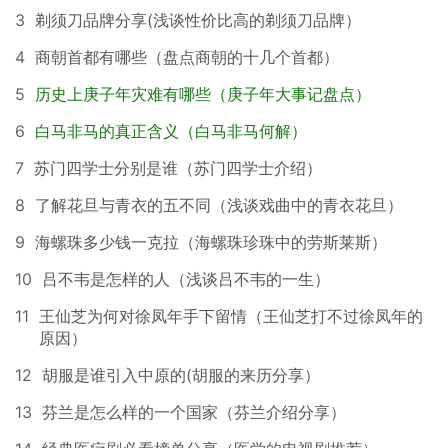
3
剃须刀品牌分享(浅谈性价比高的剃须刀品牌）
4
商朝首都有哪些（盘点商朝的十几个首都）
5
历史上庚子年灾难有哪些（庚子年大事记盘点）
6
白马非马的真正含义（白马非马何解）
7
苏门四学士分别是谁（苏门四学士介绍）
8
了解花旦与青衣的五不同（浅谈戏曲中的青衣花旦）
9
海螺珠多少钱一克拉（海螺珠珍珠中的劳斯莱斯）
10
吕不韦是怎样的人（浅谈吕不韦的一生）
11
王仙芝为何对徐凤年手下留情（王仙芝打不过徐凤年的
原因）
12
胡服是谁引入中原的(胡服的来历分享）
13
芬兰是怎么样的一个国家（芬兰介绍分享）