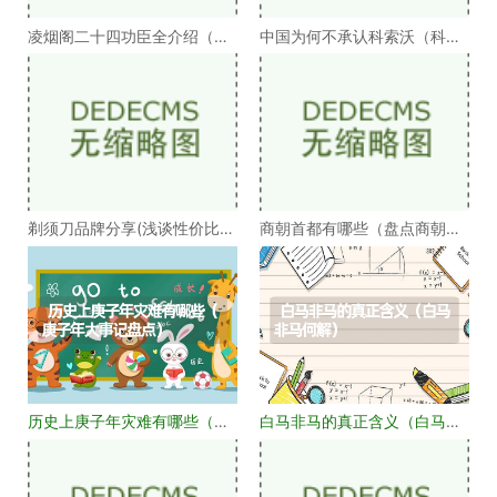
凌烟阁二十四功臣全介绍（凌
中国为何不承认科索沃（科索
烟阁二十四功臣排
沃为何不被承认）
剃须刀品牌分享(浅谈性价比高
商朝首都有哪些（盘点商朝的
的剃须刀品牌）
十几个首都）
历史上庚子年灾难有哪些（庚
白马非马的真正含义（白马非
子年大事记盘点）
马何解）