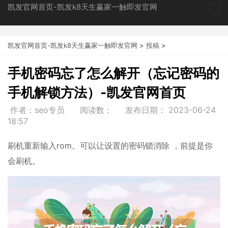
凯发官网首页-凯发k8天生赢家一触即发官网
tog
nav
凯发官网首页-凯发k8天生赢家一触即发官网
>
投稿
>
手机密码忘了怎么解开（忘记密码的
手机解锁方法）-凯发官网首页
作者：seo专员
阅读数：
发布日期：
2023-06-24
18:57
刷机重新输入rom。可以让设置的密码锁消除 ，前提是你
会刷机。