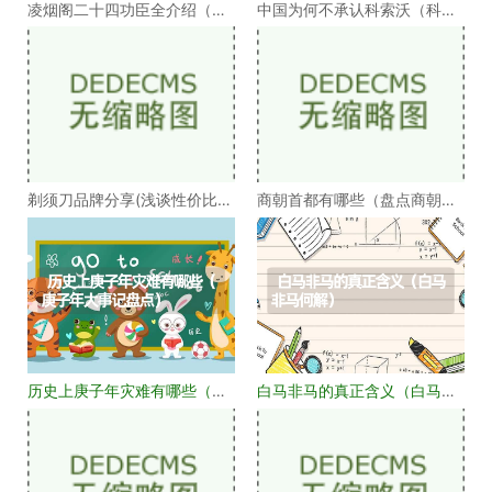
凌烟阁二十四功臣全介绍（凌
中国为何不承认科索沃（科索
烟阁二十四功臣排
沃为何不被承认）
剃须刀品牌分享(浅谈性价比高
商朝首都有哪些（盘点商朝的
的剃须刀品牌）
十几个首都）
历史上庚子年灾难有哪些（庚
白马非马的真正含义（白马非
子年大事记盘点）
马何解）