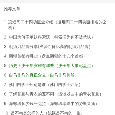
推荐文章
1
凌烟阁二十四功臣全介绍（凌烟阁二十四功臣排名的玄
机）
2
中国为何不承认科索沃（科索沃为何不被承认）
3
剃须刀品牌分享(浅谈性价比高的剃须刀品牌）
4
商朝首都有哪些（盘点商朝的十几个首都）
5
历史上庚子年灾难有哪些（庚子年大事记盘点）
6
白马非马的真正含义（白马非马何解）
7
苏门四学士分别是谁（苏门四学士介绍）
8
了解花旦与青衣的五不同（浅谈戏曲中的青衣花旦）
9
海螺珠多少钱一克拉（海螺珠珍珠中的劳斯莱斯）
10
吕不韦是怎样的人（浅谈吕不韦的一生）