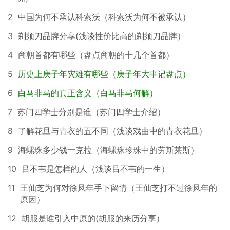
2
中国为何不承认科索沃（科索沃为何不被承认）
3
剃须刀品牌分享(浅谈性价比高的剃须刀品牌）
4
商朝首都有哪些（盘点商朝的十几个首都）
5
历史上庚子年灾难有哪些（庚子年大事记盘点）
6
白马非马的真正含义（白马非马何解）
7
苏门四学士分别是谁（苏门四学士介绍）
8
了解花旦与青衣的五不同（浅谈戏曲中的青衣花旦）
9
海螺珠多少钱一克拉（海螺珠珍珠中的劳斯莱斯）
10
吕不韦是怎样的人（浅谈吕不韦的一生）
11
王仙芝为何对徐凤年手下留情（王仙芝打不过徐凤年的
原因）
12
胡服是谁引入中原的(胡服的来历分享）