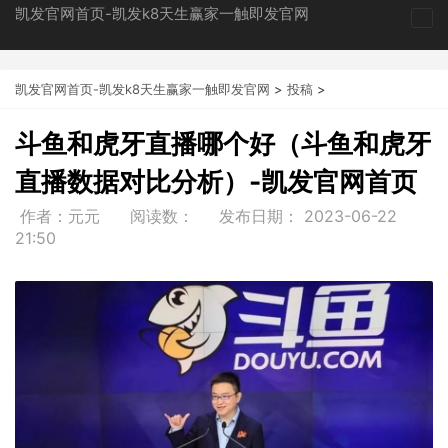
凯发官网首页-凯发k8天生赢家一触即发官网
tog
nav
凯发官网首页-凯发k8天生赢家一触即发官网
>
投稿
>
斗鱼和虎牙直播哪个好（斗鱼和虎牙
直播数据对比分析）-凯发官网首页
作者：元元
阅读数：
发布日期：
2023-06-22
21:50