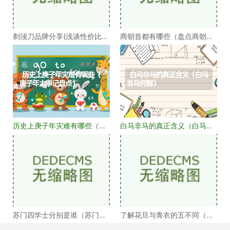
剃须刀品牌分享(浅谈性价比高
商朝首都有哪些（盘点商朝的
的剃须刀品牌）
十几个首都）
历史上庚子年灾难有哪些（庚
白马非马的真正含义（白马非
子年大事记盘点）
马何解）
苏门四学士分别是谁（苏门四
了解花旦与青衣的五不同（浅
学士介绍）
谈戏曲中的青衣花