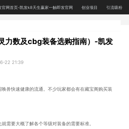
发官网首页-凯发k8天生赢家一触即发官网
创业项目
引流吸粉
力数及cbg装备选购指南）-凯发
6-22 21:39
召唤兽快速健康的流通。不少玩家都会有在藏宝阁购买装
先就需要大概了解各个等级对装备的需要标准。