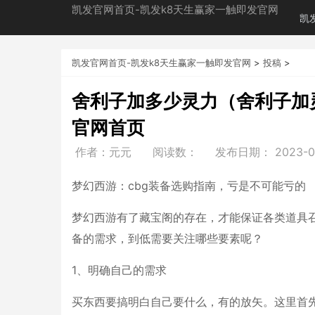
凯发官网首页-凯发k8天生赢家一触即发官网
凯
凯发官网首页-凯发k8天生赢家一触即发官网
>
投稿
>
舍利子加多少灵力（舍利子加灵
官网首页
作者：元元
阅读数：
发布日期：
2023-0
梦幻西游：cbg装备选购指南，亏是不可能亏的
梦幻西游有了藏宝阁的存在，才能保证各类道具
备的需求，到低需要关注哪些要素呢？
1、明确自己的需求
买东西要搞明白自己要什么，有的放矢。这里首