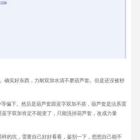
藏。确实好东西，力耐双加水清不磨葫芦套。但是还没被秒
中等偏下。然后是葫芦套跟蓝字双加不搭，葫芦套是法系需
话蓝字双加肯定不能变了，只能洗掉葫芦套，改成力量
那样的坑，需要自己好好看看，鉴别一下，想想自己能不