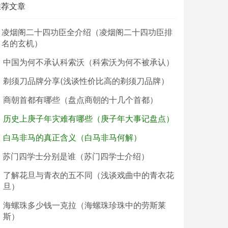
推荐文章
凌烟阁二十四功臣全介绍（凌烟阁二十四功臣排
名的玄机）
中国为何不承认科索沃（科索沃为何不被承认）
剃须刀品牌分享(浅谈性价比高的剃须刀品牌）
商朝首都有哪些（盘点商朝的十几个首都）
历史上庚子年灾难有哪些（庚子年大事记盘点）
白马非马的真正含义（白马非马何解）
苏门四学士分别是谁（苏门四学士介绍）
了解花旦与青衣的五不同（浅谈戏曲中的青衣花
旦）
海螺珠多少钱一克拉（海螺珠珍珠中的劳斯莱
斯）