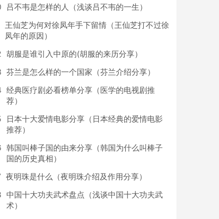
0
吕不韦是怎样的人（浅谈吕不韦的一生）
王仙芝为何对徐凤年手下留情（王仙芝打不过徐
凤年的原因）
2
胡服是谁引入中原的(胡服的来历分享）
3
芬兰是怎么样的一个国家（芬兰介绍分享）
4
经典医疗剧必看榜单分享（医学的电视剧推
荐）
5
日本十大爱情电影分享（日本经典的爱情电影
推荐）
6
韩国叫棒子国的由来分享（韩国为什么叫棒子
国的历史真相）
7
夜明珠是什么（夜明珠介绍及作用分享）
8
中国十大功夫武术盘点（浅谈中国十大功夫武
术）