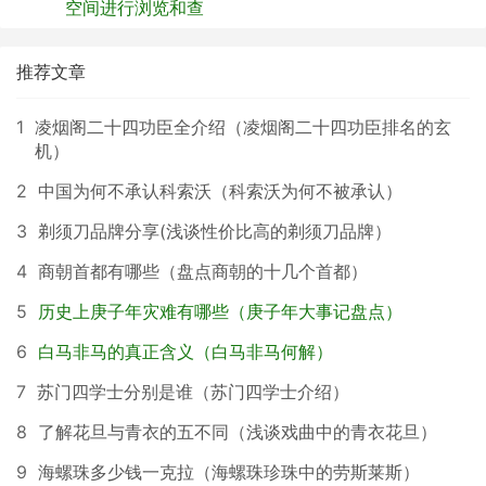
空间进行浏览和查
推荐文章
1
凌烟阁二十四功臣全介绍（凌烟阁二十四功臣排名的玄
机）
2
中国为何不承认科索沃（科索沃为何不被承认）
3
剃须刀品牌分享(浅谈性价比高的剃须刀品牌）
4
商朝首都有哪些（盘点商朝的十几个首都）
5
历史上庚子年灾难有哪些（庚子年大事记盘点）
6
白马非马的真正含义（白马非马何解）
7
苏门四学士分别是谁（苏门四学士介绍）
8
了解花旦与青衣的五不同（浅谈戏曲中的青衣花旦）
9
海螺珠多少钱一克拉（海螺珠珍珠中的劳斯莱斯）