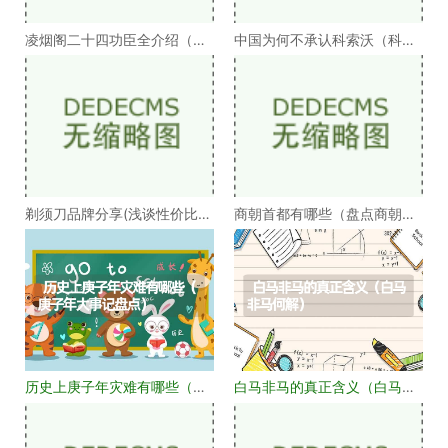
凌烟阁二十四功臣全介绍（凌
中国为何不承认科索沃（科索
烟阁二十四功臣排
沃为何不被承认）
剃须刀品牌分享(浅谈性价比高
商朝首都有哪些（盘点商朝的
的剃须刀品牌）
十几个首都）
历史上庚子年灾难有哪些（庚
白马非马的真正含义（白马非
子年大事记盘点）
马何解）