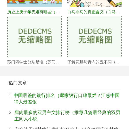
历史上庚子年灾难有哪些（庚
白马非马的真正含义（白马非
子年大事记盘点）
马何解）
苏门四学士分别是谁（苏门四
了解花旦与青衣的五不同（浅
学士介绍）
谈戏曲中的青衣花
热门文章
1
中国最差的银行排名（哪家银行口碑最烂？汇总中国
10大最差银
2
腐肉最多的双男主文排行榜（推荐几篇最经典的双男
主同人小说