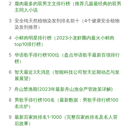
2
腐肉最多的双男主文排行榜（推荐几篇最经典的双男
主同人小说
3
安全纯天然植物染发剂排名前十（4个健康安全植物
染发剂推荐）
4
小鲜肉明星排行榜（2023小龙虾圈内最火小鲜肉
top10排行榜）
5
华语歌手排行榜100位（盘点华语歌手最新百强排行
榜）
6
智天最近3天消息（智能科技公司智天近期动态与发
展展望）
7
舟山禁渔期(2023年最新舟山渔业严管政策详解)
8
男歌手排行榜100名（最新数据：男歌手排行榜100
名出炉）
9
最新百家姓排名1-1000（完整百家姓排名及名人背
后故事）