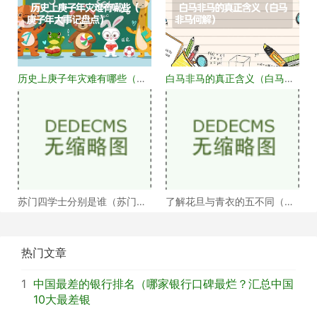
历史上庚子年灾难有哪些（庚
白马非马的真正含义（白马非
子年大事记盘点）
马何解）
苏门四学士分别是谁（苏门四
了解花旦与青衣的五不同（浅
学士介绍）
谈戏曲中的青衣花
热门文章
1
中国最差的银行排名（哪家银行口碑最烂？汇总中国
10大最差银