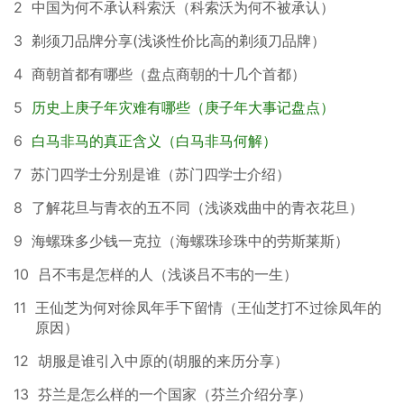
2
中国为何不承认科索沃（科索沃为何不被承认）
3
剃须刀品牌分享(浅谈性价比高的剃须刀品牌）
4
商朝首都有哪些（盘点商朝的十几个首都）
5
历史上庚子年灾难有哪些（庚子年大事记盘点）
6
白马非马的真正含义（白马非马何解）
7
苏门四学士分别是谁（苏门四学士介绍）
8
了解花旦与青衣的五不同（浅谈戏曲中的青衣花旦）
9
海螺珠多少钱一克拉（海螺珠珍珠中的劳斯莱斯）
10
吕不韦是怎样的人（浅谈吕不韦的一生）
11
王仙芝为何对徐凤年手下留情（王仙芝打不过徐凤年的
原因）
12
胡服是谁引入中原的(胡服的来历分享）
13
芬兰是怎么样的一个国家（芬兰介绍分享）