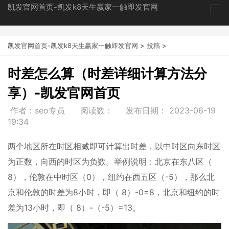
凯发官网首页-凯发k8天生赢家一触即发官网
tog
nav
凯发官网首页-凯发k8天生赢家一触即发官网
>
投稿
>
时差怎么算（时差详细计算方法分
享）-凯发官网首页
作者：seo专员
阅读数：
发布日期：
2023-06-19
19:34
两个地区所在时区相减即可计算出时差，以中时区向东时区
为正数，向西的时区为负数。举例说明：北京在东八区（
8），伦敦在中时区（0），纽约在西五区（-5），那么北
京和伦敦的时差为8小时，即（ 8）-0=8，北京和纽约的时
差为13小时，即（ 8）-（-5）=13。