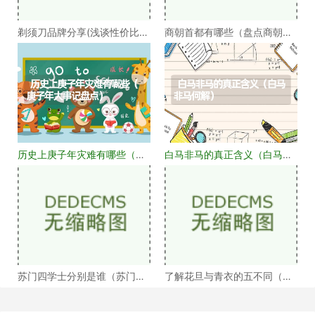
剃须刀品牌分享(浅谈性价比高
商朝首都有哪些（盘点商朝的
的剃须刀品牌）
十几个首都）
历史上庚子年灾难有哪些（庚
白马非马的真正含义（白马非
子年大事记盘点）
马何解）
苏门四学士分别是谁（苏门四
了解花旦与青衣的五不同（浅
学士介绍）
谈戏曲中的青衣花