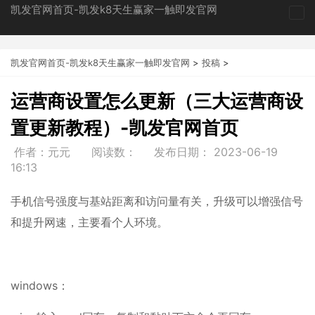
凯发官网首页-凯发k8天生赢家一触即发官网
tog
nav
凯发官网首页-凯发k8天生赢家一触即发官网
>
投稿
>
运营商设置怎么更新（三大运营商设
置更新教程）-凯发官网首页
作者：元元
阅读数：
发布日期：
2023-06-19
16:13
手机信号强度与基站距离和访问量有关，升级可以增强信号
和提升网速，主要看个人环境。
windows：