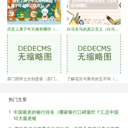
历史上庚子年灾难有哪些（庚
白马非马的真正含义（白马非
子年大事记盘点）
马何解）
苏门四学士分别是谁（苏门四
了解花旦与青衣的五不同（浅
学士介绍）
谈戏曲中的青衣花
热门文章
1
中国最差的银行排名（哪家银行口碑最烂？汇总中国
10大最差银