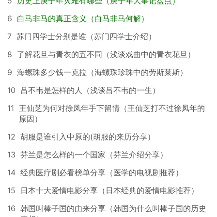
5
历史上庚子年灾难有哪些（庚子年大事记盘点）
6
白马非马的真正含义（白马非马何解）
7
苏门四学士分别是谁（苏门四学士介绍）
8
了解花旦与青衣的五不同（浅谈戏曲中的青衣花旦）
9
海螺珠多少钱一克拉（海螺珠珍珠中的劳斯莱斯）
10
吕不韦是怎样的人（浅谈吕不韦的一生）
11
王仙芝为何对徐凤年手下留情（王仙芝打不过徐凤年的
原因）
12
胡服是谁引入中原的(胡服的来历分享）
13
芬兰是怎么样的一个国家（芬兰介绍分享）
14
经典医疗剧必看榜单分享（医学的电视剧推荐）
15
日本十大爱情电影分享（日本经典的爱情电影推荐）
16
韩国叫棒子国的由来分享（韩国为什么叫棒子国的历史