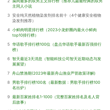
2
腐肉最多的双男主文排行榜（推荐几篇最经典的双男
主同人小说
3
安全纯天然植物染发剂排名前十（4个健康安全植物
染发剂推荐）
4
小鲜肉明星排行榜（2023小龙虾圈内最火小鲜肉
top10排行榜）
5
华语歌手排行榜100位（盘点华语歌手最新百强排行
榜）
6
智天最近3天消息（智能科技公司智天近期动态与发
展展望）
7
舟山禁渔期(2023年最新舟山渔业严管政策详解)
8
男歌手排行榜100名（最新数据：男歌手排行榜100
名出炉）
9
最新百家姓排名1-1000（完整百家姓排名及名人背
后故事）