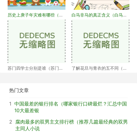
历史上庚子年灾难有哪些（庚
白马非马的真正含义（白马非
子年大事记盘点）
马何解）
苏门四学士分别是谁（苏门四
了解花旦与青衣的五不同（浅
学士介绍）
谈戏曲中的青衣花
热门文章
1
中国最差的银行排名（哪家银行口碑最烂？汇总中国
10大最差银
2
腐肉最多的双男主文排行榜（推荐几篇最经典的双男
主同人小说