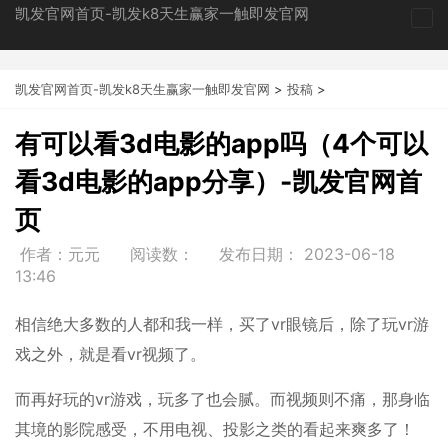
凯发官网首页-凯发k8天生赢家一触即发官网
tog
nav
凯发官网首页-凯发k8天生赢家一触即发官网
>
投稿
>
有可以看3d电影的app吗（4个可以
看3d电影的app分享）-凯发官网首
页
作者：元元
阅读数：
发布日期：
2023-06-18
13:46
相信绝大多数的人都和我一样，买了vr眼镜后，除了玩vr游
戏之外，就是看vr视频了。
而再好玩的vr游戏，玩多了也会腻。而视频则不痛，那身临
其境的影院感受，不用电视、投影之类的看起来爽多了！