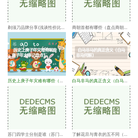
剃须刀品牌分享(浅谈性价比高
商朝首都有哪些（盘点商朝的
的剃须刀品牌）
十几个首都）
历史上庚子年灾难有哪些（庚
白马非马的真正含义（白马非
子年大事记盘点）
马何解）
苏门四学士分别是谁（苏门四
了解花旦与青衣的五不同（浅