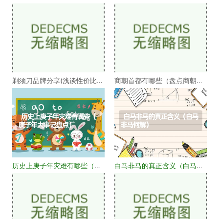
烟阁二十四功臣排
沃为何不被承认）
剃须刀品牌分享(浅谈性价比高
商朝首都有哪些（盘点商朝的
的剃须刀品牌）
十几个首都）
历史上庚子年灾难有哪些（庚
白马非马的真正含义（白马非
子年大事记盘点）
马何解）