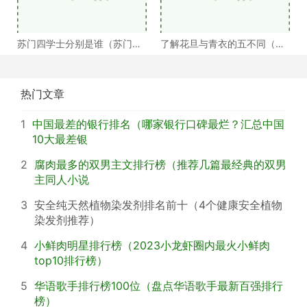
苏门四学士分别是谁（苏门四
了解花旦与青衣的五不同（浅
学士介绍）
谈戏曲中的青衣花
热门文章
1
中国最差的银行排名（哪家银行口碑最烂？汇总中国
10大最差银
2
腐肉最多的双男主文排行榜（推荐几篇最经典的双男
主同人小说
3
安全纯天然植物染发剂排名前十（4个健康安全植物
染发剂推荐）
4
小鲜肉明星排行榜（2023小龙虾圈内最火小鲜肉
top10排行榜）
5
华语歌手排行榜100位（盘点华语歌手最新百强排行
榜）