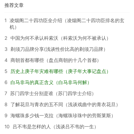
推荐文章
1
凌烟阁二十四功臣全介绍（凌烟阁二十四功臣排名的玄
机）
2
中国为何不承认科索沃（科索沃为何不被承认）
3
剃须刀品牌分享(浅谈性价比高的剃须刀品牌）
4
商朝首都有哪些（盘点商朝的十几个首都）
5
历史上庚子年灾难有哪些（庚子年大事记盘点）
6
白马非马的真正含义（白马非马何解）
7
苏门四学士分别是谁（苏门四学士介绍）
8
了解花旦与青衣的五不同（浅谈戏曲中的青衣花旦）
9
海螺珠多少钱一克拉（海螺珠珍珠中的劳斯莱斯）
10
吕不韦是怎样的人（浅谈吕不韦的一生）