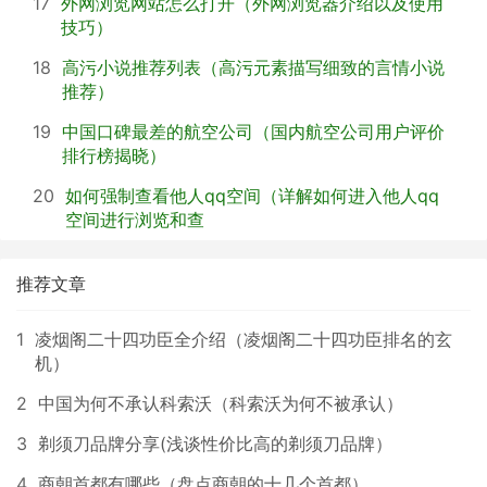
17
外网浏览网站怎么打开（外网浏览器介绍以及使用
技巧）
18
高污小说推荐列表（高污元素描写细致的言情小说
推荐）
19
中国口碑最差的航空公司（国内航空公司用户评价
排行榜揭晓）
20
如何强制查看他人qq空间（详解如何进入他人qq
空间进行浏览和查
推荐文章
1
凌烟阁二十四功臣全介绍（凌烟阁二十四功臣排名的玄
机）
2
中国为何不承认科索沃（科索沃为何不被承认）
3
剃须刀品牌分享(浅谈性价比高的剃须刀品牌）
4
商朝首都有哪些（盘点商朝的十几个首都）