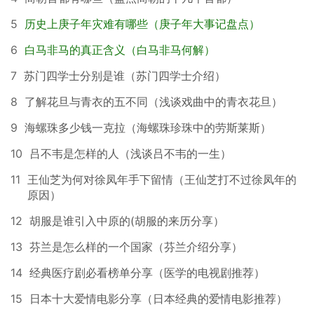
5
历史上庚子年灾难有哪些（庚子年大事记盘点）
6
白马非马的真正含义（白马非马何解）
7
苏门四学士分别是谁（苏门四学士介绍）
8
了解花旦与青衣的五不同（浅谈戏曲中的青衣花旦）
9
海螺珠多少钱一克拉（海螺珠珍珠中的劳斯莱斯）
10
吕不韦是怎样的人（浅谈吕不韦的一生）
11
王仙芝为何对徐凤年手下留情（王仙芝打不过徐凤年的
原因）
12
胡服是谁引入中原的(胡服的来历分享）
13
芬兰是怎么样的一个国家（芬兰介绍分享）
14
经典医疗剧必看榜单分享（医学的电视剧推荐）
15
日本十大爱情电影分享（日本经典的爱情电影推荐）