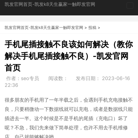
凯发官网首页-凯发k8天生赢家一触即发官网
tog
nav
凯发官网首页-凯发k8天生赢家一触即发官网
>
投稿
>
手机尾插接触不良该如何解决（教你
解决手机尾插接触不良）-凯发官网
首页
作者：seo专员
阅读数：
发布日期：
2023-06-16
22:36
很多朋友的手机用了一年半载之后，会遇到手机充电接触不
良，只要稍微动一下数据线就可以充电，或者是数据线只能
插进去一半。这个时候是不是手机的尾插（充电口）坏了
呢？不急，我们先来做下简单处理，也许不用去手机维修
店，自己就能够解决哟。