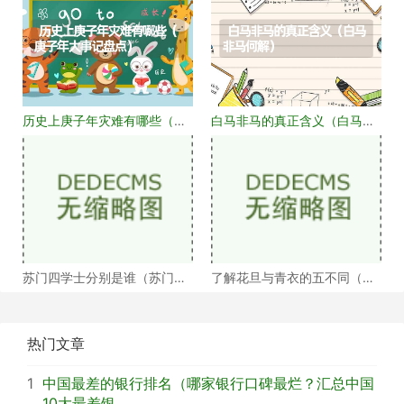
历史上庚子年灾难有哪些（庚
白马非马的真正含义（白马非
子年大事记盘点）
马何解）
苏门四学士分别是谁（苏门四
了解花旦与青衣的五不同（浅
学士介绍）
谈戏曲中的青衣花
热门文章
1
中国最差的银行排名（哪家银行口碑最烂？汇总中国
10大最差银