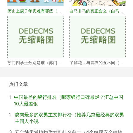
历史上庚子年灾难有哪些（庚
白马非马的真正含义（白马非
子年大事记盘点）
马何解）
苏门四学士分别是谁（苏门四
了解花旦与青衣的五不同（浅
学士介绍）
谈戏曲中的青衣花
热门文章
1
中国最差的银行排名（哪家银行口碑最烂？汇总中国
10大最差银
2
腐肉最多的双男主文排行榜（推荐几篇最经典的双男
主同人小说
3
安全纯天然植物染发剂排名前十（4个健康安全植物