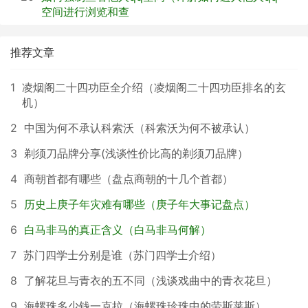
空间进行浏览和查
推荐文章
1
凌烟阁二十四功臣全介绍（凌烟阁二十四功臣排名的玄
机）
2
中国为何不承认科索沃（科索沃为何不被承认）
3
剃须刀品牌分享(浅谈性价比高的剃须刀品牌）
4
商朝首都有哪些（盘点商朝的十几个首都）
5
历史上庚子年灾难有哪些（庚子年大事记盘点）
6
白马非马的真正含义（白马非马何解）
7
苏门四学士分别是谁（苏门四学士介绍）
8
了解花旦与青衣的五不同（浅谈戏曲中的青衣花旦）
9
海螺珠多少钱一克拉（海螺珠珍珠中的劳斯莱斯）