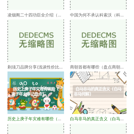
凌烟阁二十四功臣全介绍（凌
中国为何不承认科索沃（科索
烟阁二十四功臣排
沃为何不被承认）
剃须刀品牌分享(浅谈性价比高
商朝首都有哪些（盘点商朝的
的剃须刀品牌）
十几个首都）
历史上庚子年灾难有哪些（庚
白马非马的真正含义（白马非
子年大事记盘点）
马何解）