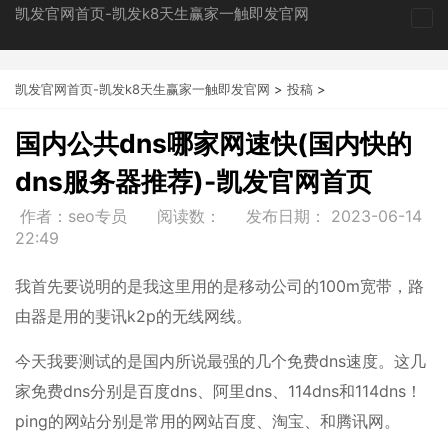
凯发官网首页-凯发k8天生赢家一触即发官网
tog
nav
凯发官网首页-凯发k8天生赢家一触即发官网
>
投稿
>
国内公共dns哪家网速快(国内快的
dns服务器推荐)-凯发官网首页
作者：seo专员
阅读数：
发布日期：
2023-06-14
22:49
我首先要说明的是我这里用的是移动公司的100m宽带，路
由器是用的斐讯k2p的无线网线。
今天我要测试的是国内所说最强的几个免费dns速度。这几
家免费dns分别是百度dns、阿里dns、114dns和114dns！
ping的网站分别是常用的网站百度、淘宝、和腾讯网。