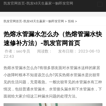
凯发官网首页-凯发k8天生赢家一触即发官网
tog
nav
凯发官网首页-凯发k8天生赢家一触即发官网
>
投稿
>
热熔水管漏水怎么办（热熔管漏水快
速修补方法）-凯发官网首页
作者：seo专员
阅读数：
发布日期：
2023-06-13
22:43
热熔水管漏水怎么办?有很多朋友面对水管漏水这样的家居
小故障时根本不知道该怎么办?其实热熔水管漏水是比较常
见的生活问题，无需着急。一般比较常见的水管漏水有三种
情况，包括普通水管漏水、水管接头漏水和下水管漏水，下
面就给大家介绍这三种漏水问题的处理方法。