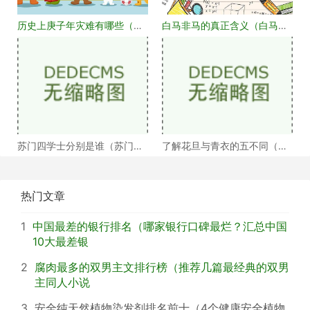
历史上庚子年灾难有哪些（庚
白马非马的真正含义（白马非
子年大事记盘点）
马何解）
苏门四学士分别是谁（苏门四
了解花旦与青衣的五不同（浅
学士介绍）
谈戏曲中的青衣花
热门文章
1
中国最差的银行排名（哪家银行口碑最烂？汇总中国
10大最差银
2
腐肉最多的双男主文排行榜（推荐几篇最经典的双男
主同人小说
3
安全纯天然植物染发剂排名前十（4个健康安全植物