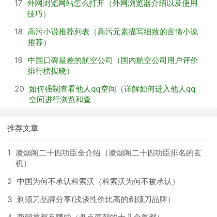
17
外网浏览网站怎么打开（外网浏览器介绍以及使用
技巧）
18
高污小说推荐列表（高污元素描写细致的言情小说
推荐）
19
中国口碑最差的航空公司（国内航空公司用户评价
排行榜揭晓）
20
如何强制查看他人qq空间（详解如何进入他人qq
空间进行浏览和查
推荐文章
1
凌烟阁二十四功臣全介绍（凌烟阁二十四功臣排名的玄
机）
2
中国为何不承认科索沃（科索沃为何不被承认）
3
剃须刀品牌分享(浅谈性价比高的剃须刀品牌）
4
商朝首都有哪些（盘点商朝的十几个首都）