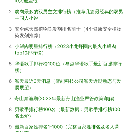
10大最差银
2
腐肉最多的双男主文排行榜（推荐几篇最经典的双男
主同人小说
3
安全纯天然植物染发剂排名前十（4个健康安全植物
染发剂推荐）
4
小鲜肉明星排行榜（2023小龙虾圈内最火小鲜肉
top10排行榜）
5
华语歌手排行榜100位（盘点华语歌手最新百强排行
榜）
6
智天最近3天消息（智能科技公司智天近期动态与发
展展望）
7
舟山禁渔期(2023年最新舟山渔业严管政策详解)
8
男歌手排行榜100名（最新数据：男歌手排行榜100
名出炉）
9
最新百家姓排名1-1000（完整百家姓排名及名人背