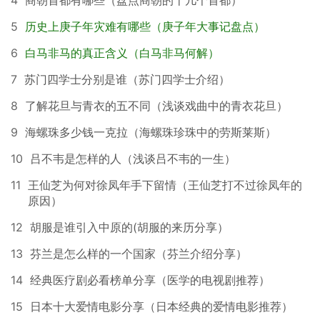
5
历史上庚子年灾难有哪些（庚子年大事记盘点）
6
白马非马的真正含义（白马非马何解）
7
苏门四学士分别是谁（苏门四学士介绍）
8
了解花旦与青衣的五不同（浅谈戏曲中的青衣花旦）
9
海螺珠多少钱一克拉（海螺珠珍珠中的劳斯莱斯）
10
吕不韦是怎样的人（浅谈吕不韦的一生）
11
王仙芝为何对徐凤年手下留情（王仙芝打不过徐凤年的
原因）
12
胡服是谁引入中原的(胡服的来历分享）
13
芬兰是怎么样的一个国家（芬兰介绍分享）
14
经典医疗剧必看榜单分享（医学的电视剧推荐）
15
日本十大爱情电影分享（日本经典的爱情电影推荐）