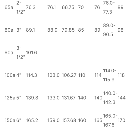
2-
76.0-
65a
76.3
76.1
66.75
70
76
89
1/2"
77.3
89.0-
80a
3"
89.1
88.9
79.85
85
89
98
90.5
3-
90a
101.6
1/2"
114.0-
100a
4"
114.3
108.0
106.27
110
114
118
115.9
140.0-
125a
5"
139.8
133.0
131.67
140
140
144
142.3
165.0-
150a
6"
165.2
159.0
157.68
160
165
170
167.6