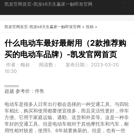
凯发官网首页-凯发k8天生赢家一触即发官网
tog
nav
凯发官网首页-凯发k8天生赢家一触即发官网
>
投稿
>
什么电动车最好最耐用（2款推荐购
买的电动车品牌）-凯发官网首页
作者：梅叔
阅读数：
发布日期：
2023-03-20
10:30
超越 参考价：停售
电动车是很多人日常出行都会选择的一种交通工具。与四轮
车相比，购买和使用都要便宜很多，而且灵活性更好，停车
方便。它用于家庭运输、通勤、送货和外卖等。这是一种非
常好的交通工具。但是电动车相对于其他摩托车和汽车，耐
用性相对较差，使用5、6年就要换新的。但是，也有一些