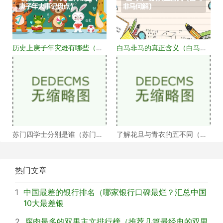
历史上庚子年灾难有哪些（庚
白马非马的真正含义（白马非
子年大事记盘点）
马何解）
苏门四学士分别是谁（苏门四
了解花旦与青衣的五不同（浅
学士介绍）
谈戏曲中的青衣花
热门文章
1
中国最差的银行排名（哪家银行口碑最烂？汇总中国
10大最差银
2
腐肉最多的双男主文排行榜（推荐几篇最经典的双男