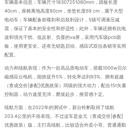
车辆基本信息：车辆尺寸18307251080mm，踏板长度
40cm，座椅离地高度80cm，坐垫长度69 cm，属于大型
电动车；车辆配备前碟刹和后鼓刹设计，5级可调液压减
震，保证了基本的安全性和舒适性；此外，车辆还拥有抗电
波和强光干扰、低反射、负显的va屏，采用汽车级pcb面
板，使用更安全。还有无钥匙启动、感应式双拉条锁等实用
配置。
动力和续航表现：作为一款高品质电动车，搭载1000w贝尔
磁感应云电机，能效提升5%，转化率达到93%。拥有超越
（查成交价|参配|优惠政策）同级的强大动力，配合15t矢量
控制器，动力速度充沛，爬坡起步，推背感十足。
续航方面，在2022年的测试中，新台铃豹取得了续航
203.4公里的不俗表现。不过这车是金元（查成交价|参配|
优惠政策）版，主打高续航，比较适合外卖小哥。普通通勤