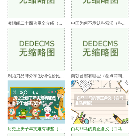
凌烟阁二十四功臣全介绍（凌
中国为何不承认科索沃（科索
烟阁二十四功臣排
沃为何不被承认）
剃须刀品牌分享(浅谈性价比高
商朝首都有哪些（盘点商朝的
的剃须刀品牌）
十几个首都）
历史上庚子年灾难有哪些（庚
白马非马的真正含义（白马非
子年大事记盘点）
马何解）