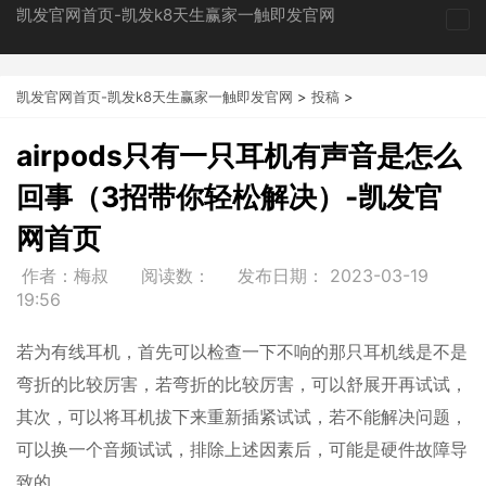
凯发官网首页-凯发k8天生赢家一触即发官网
tog
nav
凯发官网首页-凯发k8天生赢家一触即发官网
>
投稿
>
airpods只有一只耳机有声音是怎么
回事（3招带你轻松解决）-凯发官
网首页
作者：梅叔
阅读数：
发布日期：
2023-03-19
19:56
若为有线耳机，首先可以检查一下不响的那只耳机线是不是
弯折的比较厉害，若弯折的比较厉害，可以舒展开再试试，
其次，可以将耳机拔下来重新插紧试试，若不能解决问题，
可以换一个音频试试，排除上述因素后，可能是硬件故障导
致的。