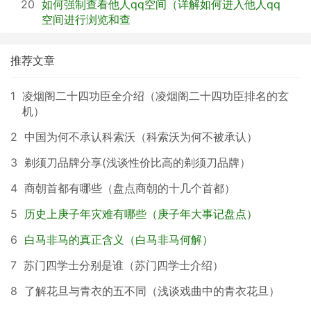
20
如何强制查看他人qq空间（详解如何进入他人qq
空间进行浏览和查
推荐文章
1
凌烟阁二十四功臣全介绍（凌烟阁二十四功臣排名的玄
机）
2
中国为何不承认科索沃（科索沃为何不被承认）
3
剃须刀品牌分享(浅谈性价比高的剃须刀品牌）
4
商朝首都有哪些（盘点商朝的十几个首都）
5
历史上庚子年灾难有哪些（庚子年大事记盘点）
6
白马非马的真正含义（白马非马何解）
7
苏门四学士分别是谁（苏门四学士介绍）
8
了解花旦与青衣的五不同（浅谈戏曲中的青衣花旦）