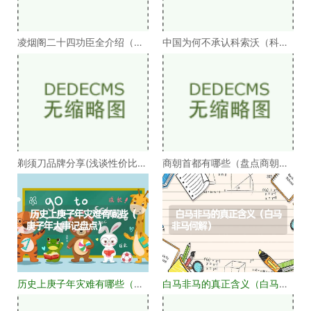
凌烟阁二十四功臣全介绍（凌
中国为何不承认科索沃（科索
烟阁二十四功臣排
沃为何不被承认）
剃须刀品牌分享(浅谈性价比高
商朝首都有哪些（盘点商朝的
的剃须刀品牌）
十几个首都）
历史上庚子年灾难有哪些（庚
白马非马的真正含义（白马非
子年大事记盘点）
马何解）