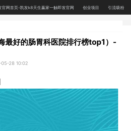
发官网首页-凯发k8天生赢家一触即发官网
创业项目
引流吸粉
最好的肠胃科医院排行榜top1）-
-05-28 10:02
因