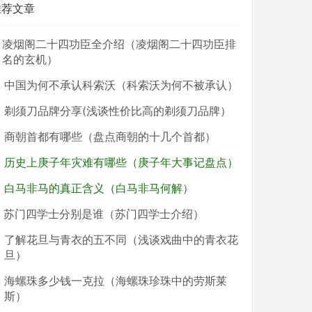
推荐文章
凌烟阁二十四功臣全介绍（凌烟阁二十四功臣排
名的玄机）
中国为何不承认科索沃（科索沃为何不被承认）
剃须刀品牌分享(浅谈性价比高的剃须刀品牌）
商朝首都有哪些（盘点商朝的十几个首都）
历史上庚子年灾难有哪些（庚子年大事记盘点）
白马非马的真正含义（白马非马何解）
苏门四学士分别是谁（苏门四学士介绍）
了解花旦与青衣的五不同（浅谈戏曲中的青衣花
旦）
海螺珠多少钱一克拉（海螺珠珍珠中的劳斯莱
斯）