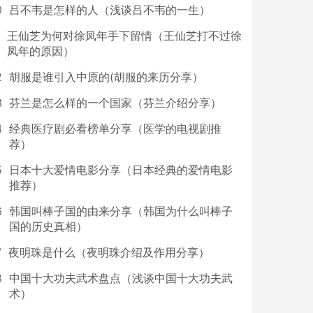
0
吕不韦是怎样的人（浅谈吕不韦的一生）
王仙芝为何对徐凤年手下留情（王仙芝打不过徐
凤年的原因）
2
胡服是谁引入中原的(胡服的来历分享）
3
芬兰是怎么样的一个国家（芬兰介绍分享）
4
经典医疗剧必看榜单分享（医学的电视剧推
荐）
5
日本十大爱情电影分享（日本经典的爱情电影
推荐）
6
韩国叫棒子国的由来分享（韩国为什么叫棒子
国的历史真相）
7
夜明珠是什么（夜明珠介绍及作用分享）
8
中国十大功夫武术盘点（浅谈中国十大功夫武
术）