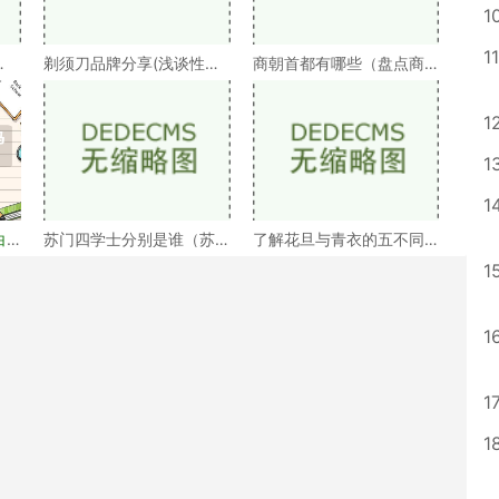
1
11
剃须刀品牌分享(浅谈性价
商朝首都有哪些（盘点商
）
比高的剃须刀品牌）
朝的十几个首都）
1
1
1
白
苏门四学士分别是谁（苏
了解花旦与青衣的五不同
门四学士介绍）
（浅谈戏曲中的青衣花
1
1
1
1