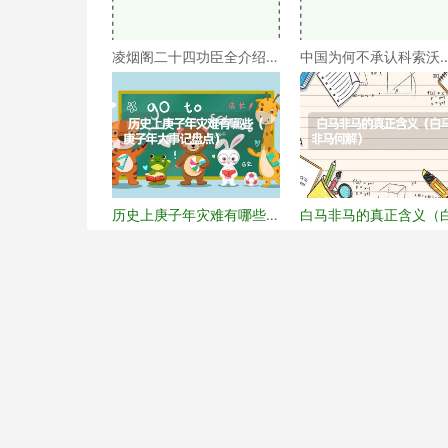
凌烟阁二十四功臣全介绍
中国为何不承认科索沃
（凌烟阁二十四功臣排
（科索沃为何不被承认
历史上庚子年灾难有哪些
白马非马的真正含义（
（庚子年大事记盘点）
马非马何解）