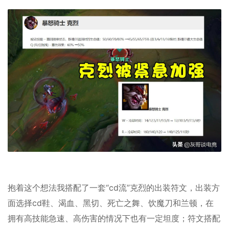
抱着这个想法我搭配了一套“cd流”克烈的出装符文，出装方
面选择cd鞋、渴血、黑切、死亡之舞、饮魔刀和兰顿，在
拥有高技能急速、高伤害的情况下也有一定坦度；符文搭配