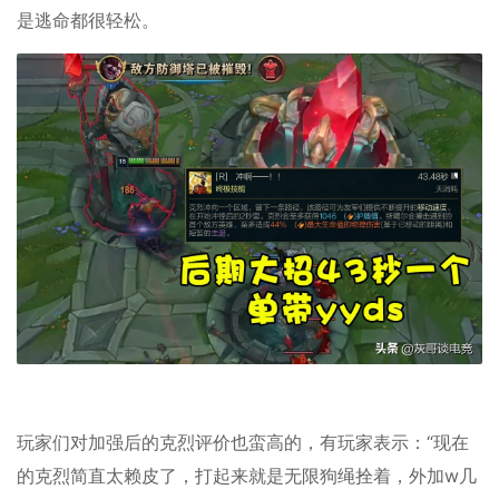
是逃命都很轻松。
玩家们对加强后的克烈评价也蛮高的，有玩家表示：“现在
的克烈简直太赖皮了，打起来就是无限狗绳拴着，外加w几