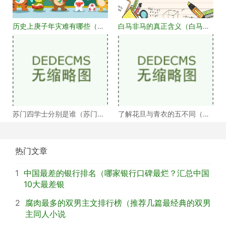
历史上庚子年灾难有哪些（庚
白马非马的真正含义（白马非
子年大事记盘点）
马何解）
苏门四学士分别是谁（苏门四
了解花旦与青衣的五不同（浅
学士介绍）
谈戏曲中的青衣花
热门文章
1
中国最差的银行排名（哪家银行口碑最烂？汇总中国
10大最差银
2
腐肉最多的双男主文排行榜（推荐几篇最经典的双男
主同人小说