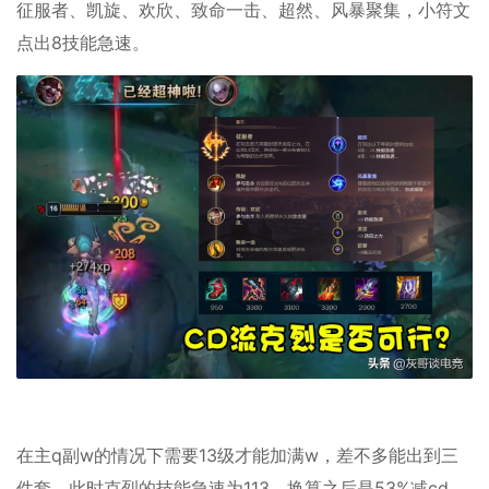
征服者、凯旋、欢欣、致命一击、超然、风暴聚集，小符文
点出8技能急速。
在主q副w的情况下需要13级才能加满w，差不多能出到三
件套，此时克烈的技能急速为113，换算之后是53%减cd，