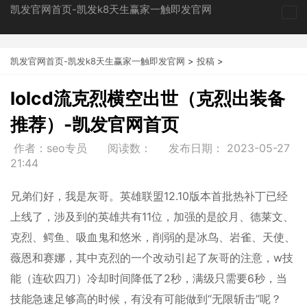
凯发官网首页-凯发k8天生赢家一触即发官网
tog
nav
凯发官网首页-凯发k8天生赢家一触即发官网
>
投稿
>
lolcd流克烈横空出世（克烈出装备
推荐）-凯发官网首页
作者：seo专员
阅读数：
发布日期：
2023-05-27
21:44
兄弟们好，我是灰哥。英雄联盟12.10版本首批热补丁已经
上线了，涉及到的英雄共有11位，加强的是皎月、德莱文、
克烈、鳄鱼、吸血鬼和悠米，削弱的是冰鸟、岩雀、天使、
薇恩和赛娜，其中克烈的一个改动引起了灰哥的注意，w技
能（连砍四刀）冷却时间降低了2秒，满级只需要6秒，当
技能急速足够高的时候，有没有可能做到“无限斩击”呢？