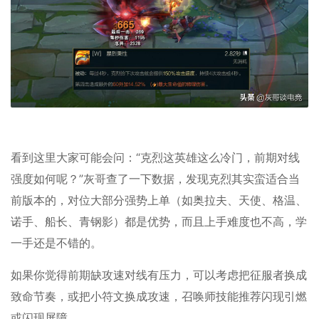
看到这里大家可能会问：“克烈这英雄这么冷门，前期对线
强度如何呢？”灰哥查了一下数据，发现克烈其实蛮适合当
前版本的，对位大部分强势上单（如奥拉夫、天使、格温、
诺手、船长、青钢影）都是优势，而且上手难度也不高，学
一手还是不错的。
如果你觉得前期缺攻速对线有压力，可以考虑把征服者换成
致命节奏，或把小符文换成攻速，召唤师技能推荐闪现引燃
或闪现屏障。