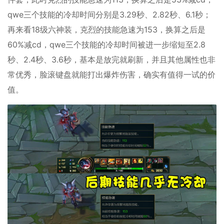
qwe三个技能的冷却时间分别是3.29秒、2.82秒、6.1秒；
再来看18级六神装，克烈的技能急速为153，换算之后是
60%减cd，qwe三个技能的冷却时间被进一步缩短至2.8
秒、2.4秒、3.6秒，基本是放完就刷新，并且其他属性也非
常优秀，脸滚键盘就能打出爆炸伤害，确实有值得一试的价
值。