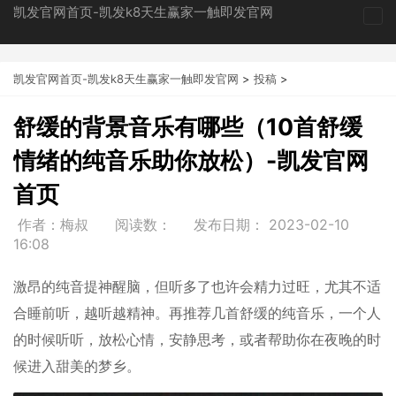
凯发官网首页-凯发k8天生赢家一触即发官网
tog
nav
凯发官网首页-凯发k8天生赢家一触即发官网
>
投稿
>
舒缓的背景音乐有哪些（10首舒缓
情绪的纯音乐助你放松）-凯发官网
首页
作者：梅叔
阅读数：
发布日期：
2023-02-10
16:08
激昂的纯音提神醒脑，但听多了也许会精力过旺，尤其不适
合睡前听，越听越精神。再推荐几首舒缓的纯音乐，一个人
的时候听听，放松心情，安静思考，或者帮助你在夜晚的时
候进入甜美的梦乡。