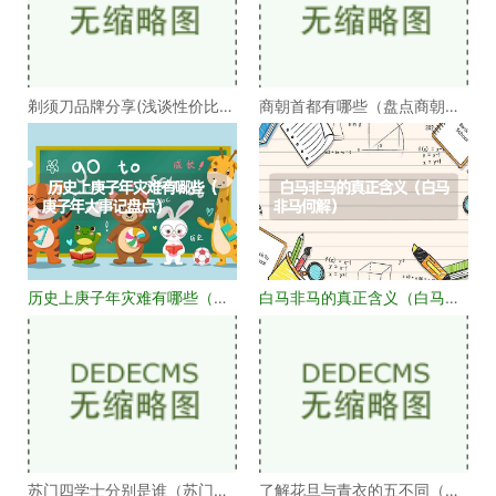
剃须刀品牌分享(浅谈性价比高
商朝首都有哪些（盘点商朝的
的剃须刀品牌）
十几个首都）
历史上庚子年灾难有哪些（庚
白马非马的真正含义（白马非
子年大事记盘点）
马何解）
苏门四学士分别是谁（苏门四
了解花旦与青衣的五不同（浅