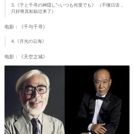
3.《千と千寻の神隠し”~いつも何度でも》 （不懂日语，
只好将其粘贴过来了）
电影：《千与千寻》
4.《月光の云海》
电影：《天空之城》