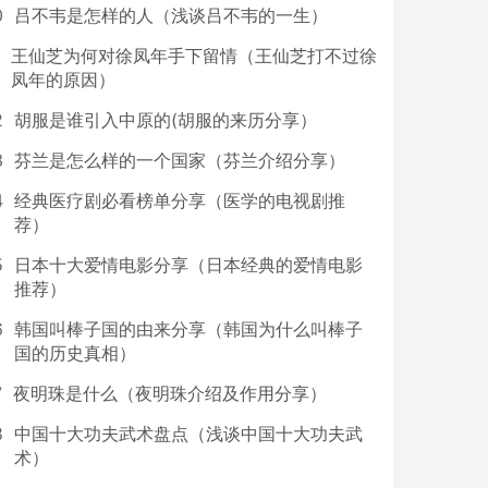
0
吕不韦是怎样的人（浅谈吕不韦的一生）
王仙芝为何对徐凤年手下留情（王仙芝打不过徐
凤年的原因）
2
胡服是谁引入中原的(胡服的来历分享）
3
芬兰是怎么样的一个国家（芬兰介绍分享）
4
经典医疗剧必看榜单分享（医学的电视剧推
荐）
5
日本十大爱情电影分享（日本经典的爱情电影
推荐）
6
韩国叫棒子国的由来分享（韩国为什么叫棒子
国的历史真相）
7
夜明珠是什么（夜明珠介绍及作用分享）
8
中国十大功夫武术盘点（浅谈中国十大功夫武
术）