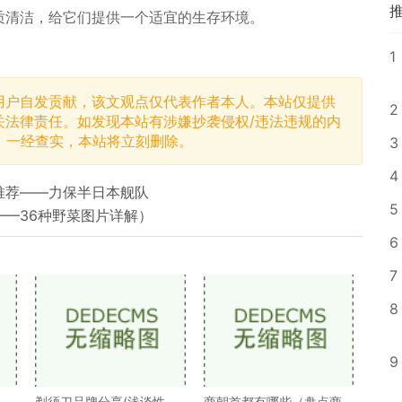
质清洁，给它们提供一个适宜的生存环境。
1
用户自发贡献，该文观点仅代表作者本人。本站仅提供
2
关法律责任。如发现本站有涉嫌抄袭侵权/违法违规的内
，一经查实，本站将立刻删除。
3
4
推荐——力保半日本舰队
5
—36种野菜图片详解）
6
7
8
9
剃须刀品牌分享(浅谈性价
商朝首都有哪些（盘点商