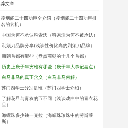
推荐文章
凌烟阁二十四功臣全介绍（凌烟阁二十四功臣排
名的玄机）
中国为何不承认科索沃（科索沃为何不被承认）
剃须刀品牌分享(浅谈性价比高的剃须刀品牌）
商朝首都有哪些（盘点商朝的十几个首都）
历史上庚子年灾难有哪些（庚子年大事记盘点）
白马非马的真正含义（白马非马何解）
苏门四学士分别是谁（苏门四学士介绍）
了解花旦与青衣的五不同（浅谈戏曲中的青衣花
旦）
海螺珠多少钱一克拉（海螺珠珍珠中的劳斯莱
斯）