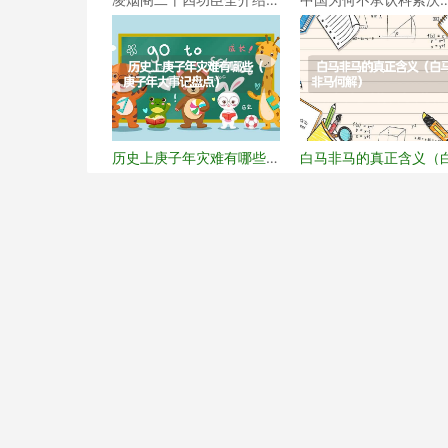
（凌烟阁二十四功臣排
（科索沃为何不被承认
历史上庚子年灾难有哪些
白马非马的真正含义（
（庚子年大事记盘点）
马非马何解）