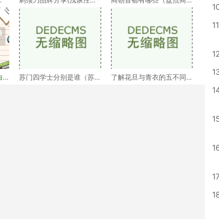
1
）
比高的剃须刀品牌）
朝的十几个首都）
11
1
1
白
苏门四学士分别是谁（苏
了解花旦与青衣的五不同
门四学士介绍）
（浅谈戏曲中的青衣花
1
1
1
1
1