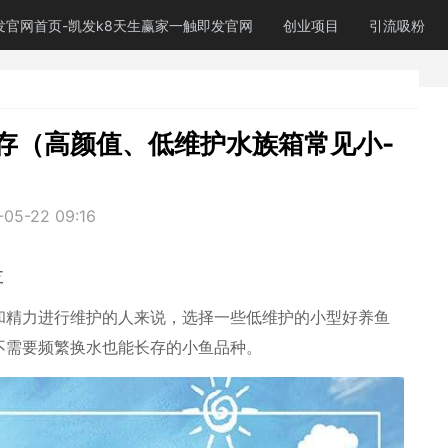
发官网首页-凯发k8天生赢家一触即发官网
创业项目
引流吸粉
存（高颜值、低维护水族箱常见小-
-05-22 09:16
存
和精力进行维护的人来说，选择一些低维护的小型好养鱼
不需要频繁换水也能长存的小鱼品种。