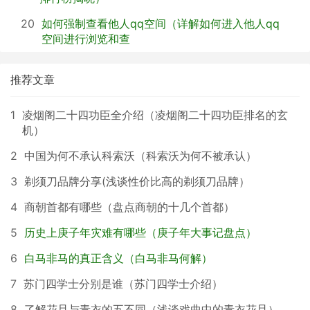
20
如何强制查看他人qq空间（详解如何进入他人qq
空间进行浏览和查
推荐文章
1
凌烟阁二十四功臣全介绍（凌烟阁二十四功臣排名的玄
机）
2
中国为何不承认科索沃（科索沃为何不被承认）
3
剃须刀品牌分享(浅谈性价比高的剃须刀品牌）
4
商朝首都有哪些（盘点商朝的十几个首都）
5
历史上庚子年灾难有哪些（庚子年大事记盘点）
6
白马非马的真正含义（白马非马何解）
7
苏门四学士分别是谁（苏门四学士介绍）
8
了解花旦与青衣的五不同（浅谈戏曲中的青衣花旦）