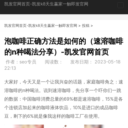
凯发官网首页-凯发k8天生赢家一触即发官网
tog
nav
凯发官网首页-凯发k8天生赢家一触即发官网
>
投稿
>
泡咖啡正确方法是如何的（速溶咖啡
的n种喝法分享）-凯发官网首页
作者：seo专员
阅读数：
发布日期：
2023-05-18
22:13
大家好，今天又是一个让我兴奋的话题，家庭咖啡角之：速
溶咖啡的n种喝法。说到速溶咖啡，先分享一个吓你们一跳
的数据：中国咖啡消费总量的69%都是速溶咖啡，15%是各
个连锁店加起来的咖啡液体饮品，10%是进口的成品咖啡
豆，剩下的6%就是像我这样的咖啡工厂在使用。