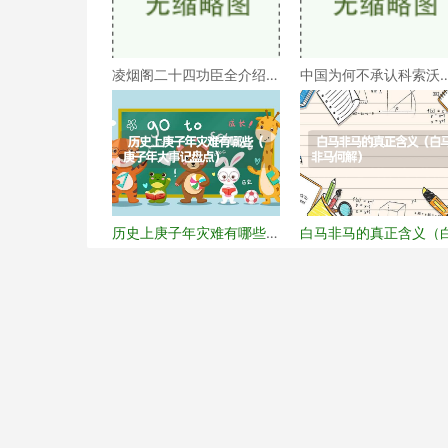
凌烟阁二十四功臣全介绍
中国为何不承认科索沃
（凌烟阁二十四功臣排
（科索沃为何不被承认
历史上庚子年灾难有哪些
白马非马的真正含义（
（庚子年大事记盘点）
马非马何解）