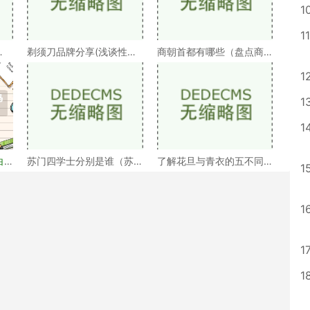
1
11
剃须刀品牌分享(浅谈性价
商朝首都有哪些（盘点商
）
比高的剃须刀品牌）
朝的十几个首都）
1
1
1
白
苏门四学士分别是谁（苏
了解花旦与青衣的五不同
1
门四学士介绍）
（浅谈戏曲中的青衣花
1
1
1