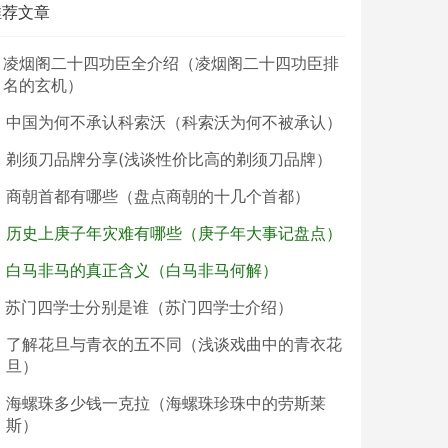
推荐文章
凌烟阁二十四功臣全介绍（凌烟阁二十四功臣排
名的玄机）
中国为何不承认科索沃（科索沃为何不被承认）
剃须刀品牌分享(浅谈性价比高的剃须刀品牌）
商朝首都有哪些（盘点商朝的十几个首都）
历史上庚子年灾难有哪些（庚子年大事记盘点）
白马非马的真正含义（白马非马何解）
苏门四学士分别是谁（苏门四学士介绍）
了解花旦与青衣的五不同（浅谈戏曲中的青衣花
旦）
海螺珠多少钱一克拉（海螺珠珍珠中的劳斯莱
斯）