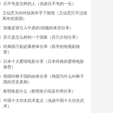
0
吕不韦是怎样的人（浅谈吕不韦的一生）
王仙芝为何对徐凤年手下留情（王仙芝打不过徐
凤年的原因）
2
胡服是谁引入中原的(胡服的来历分享）
3
芬兰是怎么样的一个国家（芬兰介绍分享）
4
经典医疗剧必看榜单分享（医学的电视剧推
荐）
5
日本十大爱情电影分享（日本经典的爱情电影
推荐）
6
韩国叫棒子国的由来分享（韩国为什么叫棒子
国的历史真相）
7
夜明珠是什么（夜明珠介绍及作用分享）
8
中国十大功夫武术盘点（浅谈中国十大功夫武
术）