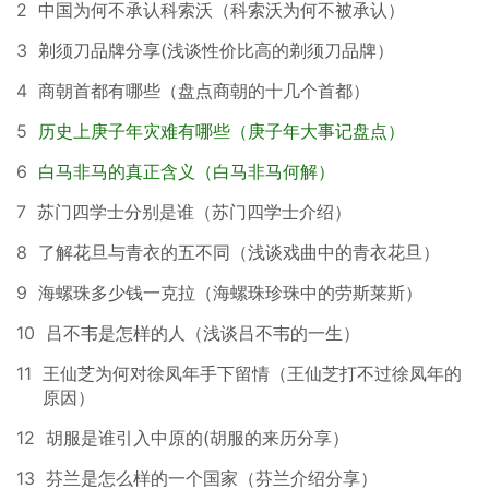
2
中国为何不承认科索沃（科索沃为何不被承认）
3
剃须刀品牌分享(浅谈性价比高的剃须刀品牌）
4
商朝首都有哪些（盘点商朝的十几个首都）
5
历史上庚子年灾难有哪些（庚子年大事记盘点）
6
白马非马的真正含义（白马非马何解）
7
苏门四学士分别是谁（苏门四学士介绍）
8
了解花旦与青衣的五不同（浅谈戏曲中的青衣花旦）
9
海螺珠多少钱一克拉（海螺珠珍珠中的劳斯莱斯）
10
吕不韦是怎样的人（浅谈吕不韦的一生）
11
王仙芝为何对徐凤年手下留情（王仙芝打不过徐凤年的
原因）
12
胡服是谁引入中原的(胡服的来历分享）
13
芬兰是怎么样的一个国家（芬兰介绍分享）