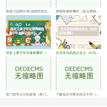
剃须刀品牌分享(浅谈性价比高
商朝首都有哪些（盘点商朝的
的剃须刀品牌）
十几个首都）
历史上庚子年灾难有哪些（庚
白马非马的真正含义（白马非
子年大事记盘点）
马何解）
苏门四学士分别是谁（苏门四
了解花旦与青衣的五不同（浅
学士介绍）
谈戏曲中的青衣花