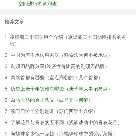
空间进行浏览和查
推荐文章
1
凌烟阁二十四功臣全介绍（凌烟阁二十四功臣排名的玄
机）
2
中国为何不承认科索沃（科索沃为何不被承认）
3
剃须刀品牌分享(浅谈性价比高的剃须刀品牌）
4
商朝首都有哪些（盘点商朝的十几个首都）
5
历史上庚子年灾难有哪些（庚子年大事记盘点）
6
白马非马的真正含义（白马非马何解）
7
苏门四学士分别是谁（苏门四学士介绍）
8
了解花旦与青衣的五不同（浅谈戏曲中的青衣花旦）
9
海螺珠多少钱一克拉（海螺珠珍珠中的劳斯莱斯）