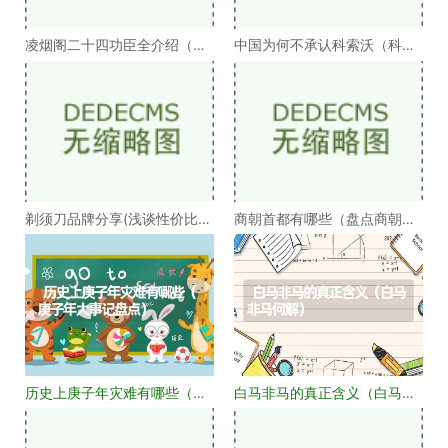
凌烟阁二十四功臣全介绍（凌
中国为何不承认科索沃（科索
烟阁二十四功臣排
沃为何不被承认）
剃须刀品牌分享(浅谈性价比高
商朝首都有哪些（盘点商朝的
的剃须刀品牌）
十几个首都）
历史上庚子年灾难有哪些（庚
白马非马的真正含义（白马非
子年大事记盘点）
马何解）