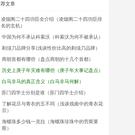
推荐文章
凌烟阁二十四功臣全介绍（凌烟阁二十四功臣排
名的玄机）
中国为何不承认科索沃（科索沃为何不被承认）
剃须刀品牌分享(浅谈性价比高的剃须刀品牌）
商朝首都有哪些（盘点商朝的十几个首都）
历史上庚子年灾难有哪些（庚子年大事记盘点）
白马非马的真正含义（白马非马何解）
苏门四学士分别是谁（苏门四学士介绍）
了解花旦与青衣的五不同（浅谈戏曲中的青衣花
旦）
海螺珠多少钱一克拉（海螺珠珍珠中的劳斯莱
斯）