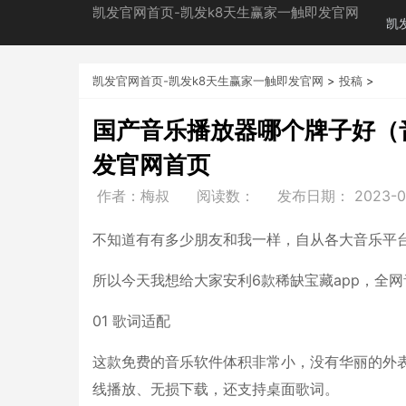
凯发官网首页-凯发k8天生赢家一触即发官网
凯
凯发官网首页-凯发k8天生赢家一触即发官网
>
投稿
>
国产音乐播放器哪个牌子好（
发官网首页
作者：梅叔
阅读数：
发布日期：
2023-0
不知道有有多少朋友和我一样，自从各大音乐平台
所以今天我想给大家安利6款稀缺宝藏app，全
01 歌词适配
这款免费的音乐软件体积非常小，没有华丽的外
线播放、无损下载，还支持桌面歌词。