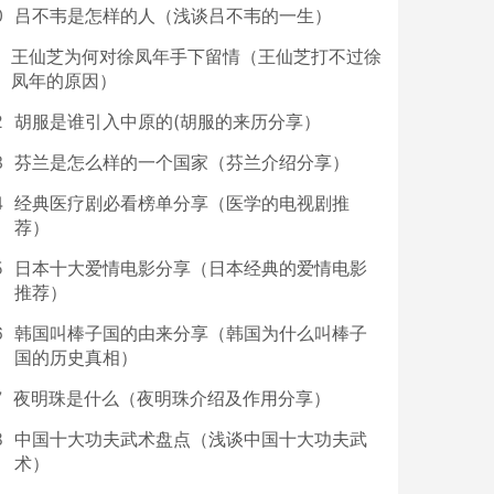
0
吕不韦是怎样的人（浅谈吕不韦的一生）
王仙芝为何对徐凤年手下留情（王仙芝打不过徐
凤年的原因）
2
胡服是谁引入中原的(胡服的来历分享）
3
芬兰是怎么样的一个国家（芬兰介绍分享）
4
经典医疗剧必看榜单分享（医学的电视剧推
荐）
5
日本十大爱情电影分享（日本经典的爱情电影
推荐）
6
韩国叫棒子国的由来分享（韩国为什么叫棒子
国的历史真相）
7
夜明珠是什么（夜明珠介绍及作用分享）
8
中国十大功夫武术盘点（浅谈中国十大功夫武
术）