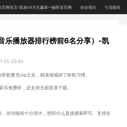
发官网首页-凯发k8天生赢家一触即发官网
创业项目
引流吸粉
音乐播放器排行榜前6名分享）-凯
1-20 20:43
听歌要充vip之后，就渐渐戒掉了听歌习惯。
网音乐免费听，还支持无损音质下载。
表，但功能却十分强大，想听什么直接搜索即可。支持在