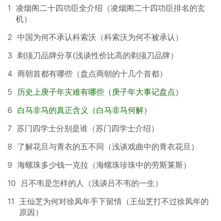
1
凌烟阁二十四功臣全介绍（凌烟阁二十四功臣排名的玄
机）
2
中国为何不承认科索沃（科索沃为何不被承认）
3
剃须刀品牌分享(浅谈性价比高的剃须刀品牌）
4
商朝首都有哪些（盘点商朝的十几个首都）
5
历史上庚子年灾难有哪些（庚子年大事记盘点）
6
白马非马的真正含义（白马非马何解）
7
苏门四学士分别是谁（苏门四学士介绍）
8
了解花旦与青衣的五不同（浅谈戏曲中的青衣花旦）
9
海螺珠多少钱一克拉（海螺珠珍珠中的劳斯莱斯）
10
吕不韦是怎样的人（浅谈吕不韦的一生）
11
王仙芝为何对徐凤年手下留情（王仙芝打不过徐凤年的
原因）