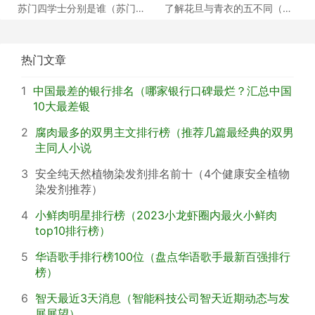
苏门四学士分别是谁（苏门四
了解花旦与青衣的五不同（浅
学士介绍）
谈戏曲中的青衣花
热门文章
1
中国最差的银行排名（哪家银行口碑最烂？汇总中国
10大最差银
2
腐肉最多的双男主文排行榜（推荐几篇最经典的双男
主同人小说
3
安全纯天然植物染发剂排名前十（4个健康安全植物
染发剂推荐）
4
小鲜肉明星排行榜（2023小龙虾圈内最火小鲜肉
top10排行榜）
5
华语歌手排行榜100位（盘点华语歌手最新百强排行
榜）
6
智天最近3天消息（智能科技公司智天近期动态与发
展展望）