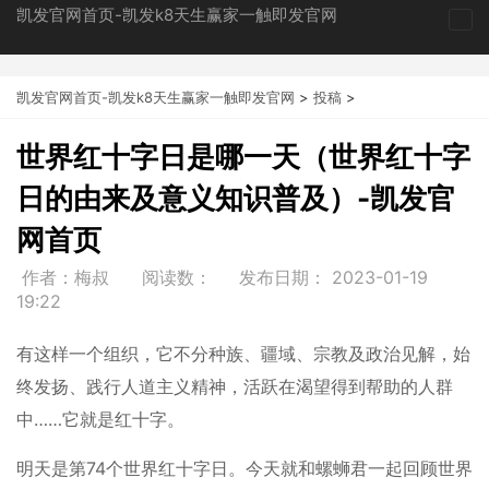
凯发官网首页-凯发k8天生赢家一触即发官网
tog
nav
凯发官网首页-凯发k8天生赢家一触即发官网
>
投稿
>
世界红十字日是哪一天（世界红十字
日的由来及意义知识普及）-凯发官
网首页
作者：梅叔
阅读数：
发布日期：
2023-01-19
19:22
有这样一个组织，它不分种族、疆域、宗教及政治见解，始
终发扬、践行人道主义精神，活跃在渴望得到帮助的人群
中……它就是红十字。
明天是第74个世界红十字日。今天就和螺蛳君一起回顾世界