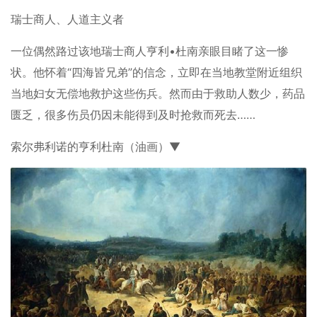
瑞士商人、人道主义者
一位偶然路过该地瑞士商人亨利•杜南亲眼目睹了这一惨
状。他怀着“四海皆兄弟”的信念，立即在当地教堂附近组织
当地妇女无偿地救护这些伤兵。然而由于救助人数少，药品
匮乏，很多伤员仍因未能得到及时抢救而死去……
索尔弗利诺的亨利杜南（油画）▼