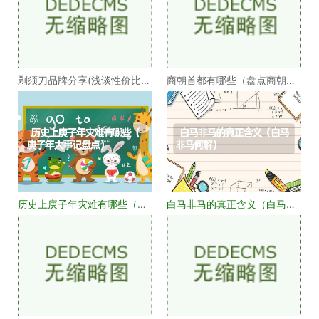
剃须刀品牌分享(浅谈性价比高
商朝首都有哪些（盘点商朝的
的剃须刀品牌）
十几个首都）
历史上庚子年灾难有哪些（庚
白马非马的真正含义（白马非
子年大事记盘点）
马何解）