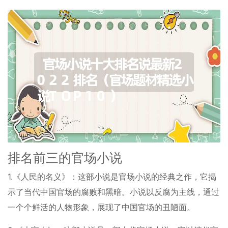
排名前三的官场小说
1.《人民的名义》：这部小说是官场小说的经典之作，它揭
示了当代中国官场的腐败和黑暗。小说以反腐为主线，通过
一个个鲜活的人物形象，展现了中国官场的丑陋面。