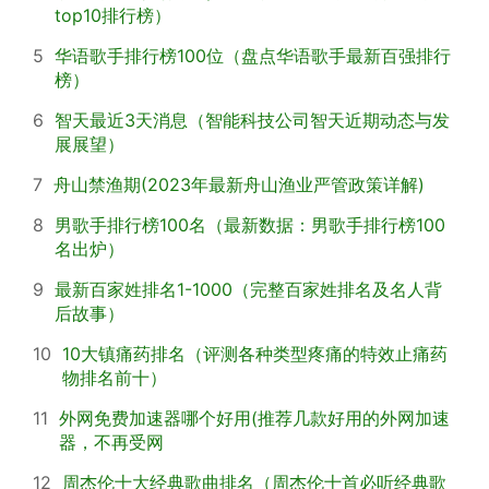
top10排行榜）
5
华语歌手排行榜100位（盘点华语歌手最新百强排行
榜）
6
智天最近3天消息（智能科技公司智天近期动态与发
展展望）
7
舟山禁渔期(2023年最新舟山渔业严管政策详解)
8
男歌手排行榜100名（最新数据：男歌手排行榜100
名出炉）
9
最新百家姓排名1-1000（完整百家姓排名及名人背
后故事）
10
10大镇痛药排名（评测各种类型疼痛的特效止痛药
物排名前十）
11
外网免费加速器哪个好用(推荐几款好用的外网加速
器，不再受网
12
周杰伦十大经典歌曲排名（周杰伦十首必听经典歌