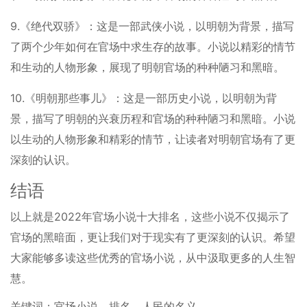
9.《绝代双骄》：这是一部武侠小说，以明朝为背景，描写
了两个少年如何在官场中求生存的故事。小说以精彩的情节
和生动的人物形象，展现了明朝官场的种种陋习和黑暗。
10.《明朝那些事儿》：这是一部历史小说，以明朝为背
景，描写了明朝的兴衰历程和官场的种种陋习和黑暗。小说
以生动的人物形象和精彩的情节，让读者对明朝官场有了更
深刻的认识。
结语
以上就是2022年官场小说十大排名，这些小说不仅揭示了
官场的黑暗面，更让我们对于现实有了更深刻的认识。希望
大家能够多读这些优秀的官场小说，从中汲取更多的人生智
慧。
关键词：官场小说、排名、人民的名义