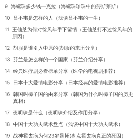
9
海螺珠多少钱一克拉（海螺珠珍珠中的劳斯莱斯）
10
吕不韦是怎样的人（浅谈吕不韦的一生）
11
王仙芝为何对徐凤年手下留情（王仙芝打不过徐凤年的
原因）
12
胡服是谁引入中原的(胡服的来历分享）
13
芬兰是怎么样的一个国家（芬兰介绍分享）
14
经典医疗剧必看榜单分享（医学的电视剧推荐）
15
日本十大爱情电影分享（日本经典的爱情电影推荐）
16
韩国叫棒子国的由来分享（韩国为什么叫棒子国的历史
真相）
17
夜明珠是什么（夜明珠介绍及作用分享）
18
中国十大功夫武术盘点（浅谈中国十大功夫武术）
19
战神霍去病为何23岁暴毙(盘点霍去病真正的死因）