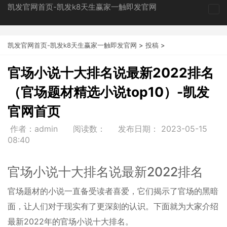
凯发官网首页-凯发k8天生赢家一触即发官网
tog
nav
凯发官网首页-凯发k8天生赢家一触即发官网
>
投稿
>
官场小说十大排名说最新2022排名
（官场题材精选小说top10）-凯发
官网首页
作者：admin
阅读数：
发布日期：
2023-05-15
08:40
官场小说十大排名说最新2022排名
官场题材的小说一直备受读者喜爱，它们揭示了官场的黑暗
面，让人们对于现实有了更深刻的认识。下面就为大家介绍
最新2022年的官场小说十大排名。