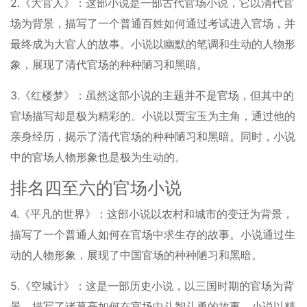
2.《大官人》：这部小说是一部古代官场小说，它以清代官
场为背景，描写了一个普通百姓如何通过考试进入官场，并
最终成为大官人的故事。小说以幽默的笔调和生动的人物形
象，展现了清代官场的种种陋习和黑暗。
3.《红楼梦》：虽然这部小说的主题并不是官场，但其中的
官场描写却是极为精彩的。小说以贾宝玉为主角，通过他的
亲身经历，揭示了清代官场的种种陋习和黑暗。同时，小说
中的官场人物形象也是极为生动的。
排名四至六的官场小说
4.《平凡的世界》：这部小说以农村和城市的变迁为背景，
描写了一个普通人如何在官场中求生存的故事。小说通过生
动的人物形象，展现了中国官场的种种陋习和黑暗。
5.《空城计》：这是一部历史小说，以三国时期的官场为背
景，描写了诸葛亮如何在官场中斗智斗勇的故事。小说以精