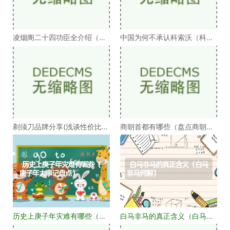
凌烟阁二十四功臣全介绍（凌
中国为何不承认科索沃（科索
烟阁二十四功臣排
沃为何不被承认）
剃须刀品牌分享(浅谈性价比高
商朝首都有哪些（盘点商朝的
的剃须刀品牌）
十几个首都）
历史上庚子年灾难有哪些（庚
白马非马的真正含义（白马非
子年大事记盘点）
马何解）