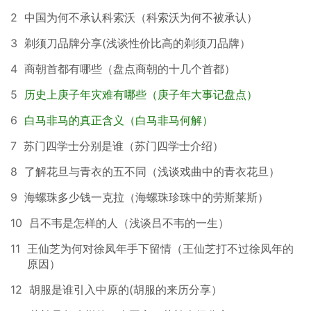
2
中国为何不承认科索沃（科索沃为何不被承认）
3
剃须刀品牌分享(浅谈性价比高的剃须刀品牌）
4
商朝首都有哪些（盘点商朝的十几个首都）
5
历史上庚子年灾难有哪些（庚子年大事记盘点）
6
白马非马的真正含义（白马非马何解）
7
苏门四学士分别是谁（苏门四学士介绍）
8
了解花旦与青衣的五不同（浅谈戏曲中的青衣花旦）
9
海螺珠多少钱一克拉（海螺珠珍珠中的劳斯莱斯）
10
吕不韦是怎样的人（浅谈吕不韦的一生）
11
王仙芝为何对徐凤年手下留情（王仙芝打不过徐凤年的
原因）
12
胡服是谁引入中原的(胡服的来历分享）