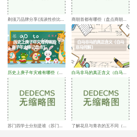
剃须刀品牌分享(浅谈性价比高
商朝首都有哪些（盘点商朝的
的剃须刀品牌）
十几个首都）
历史上庚子年灾难有哪些（庚
白马非马的真正含义（白马非
子年大事记盘点）
马何解）
苏门四学士分别是谁（苏门四
了解花旦与青衣的五不同（浅
学士介绍）
谈戏曲中的青衣花