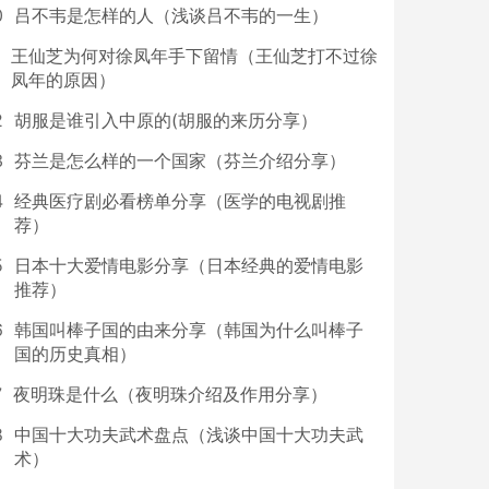
0
吕不韦是怎样的人（浅谈吕不韦的一生）
王仙芝为何对徐凤年手下留情（王仙芝打不过徐
凤年的原因）
2
胡服是谁引入中原的(胡服的来历分享）
3
芬兰是怎么样的一个国家（芬兰介绍分享）
4
经典医疗剧必看榜单分享（医学的电视剧推
荐）
5
日本十大爱情电影分享（日本经典的爱情电影
推荐）
6
韩国叫棒子国的由来分享（韩国为什么叫棒子
国的历史真相）
7
夜明珠是什么（夜明珠介绍及作用分享）
8
中国十大功夫武术盘点（浅谈中国十大功夫武
术）