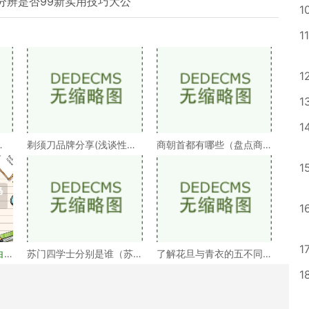
分辨是否99新实用技巧大公
1
11
1
1
1
剃须刀品牌分享(浅谈性价
商朝首都有哪些（盘点商
）
比高的剃须刀品牌）
朝的十几个首都）
1
1
1
白
苏门四学士分别是谁（苏
了解花旦与青衣的五不同
门四学士介绍）
（浅谈戏曲中的青衣花
1