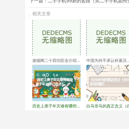
下一篇：
二手手机99新的套路（买二手手机如何
相关文章
凌烟阁二十四功臣全介绍
中国为何不承认科索沃
（凌烟阁二十四功臣排
（科索沃为何不被承认
历史上庚子年灾难有哪些
白马非马的真正含义（
（庚子年大事记盘点）
马非马何解）