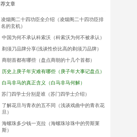
推荐文章
凌烟阁二十四功臣全介绍（凌烟阁二十四功臣排
名的玄机）
中国为何不承认科索沃（科索沃为何不被承认）
剃须刀品牌分享(浅谈性价比高的剃须刀品牌）
商朝首都有哪些（盘点商朝的十几个首都）
历史上庚子年灾难有哪些（庚子年大事记盘点）
白马非马的真正含义（白马非马何解）
苏门四学士分别是谁（苏门四学士介绍）
了解花旦与青衣的五不同（浅谈戏曲中的青衣花
旦）
海螺珠多少钱一克拉（海螺珠珍珠中的劳斯莱
斯）