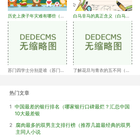
历史上庚子年灾难有哪些（庚
白马非马的真正含义（白马非
子年大事记盘点）
马何解）
苏门四学士分别是谁（苏门四
了解花旦与青衣的五不同（浅
学士介绍）
谈戏曲中的青衣花
热门文章
1
中国最差的银行排名（哪家银行口碑最烂？汇总中国
10大最差银
2
腐肉最多的双男主文排行榜（推荐几篇最经典的双男
主同人小说