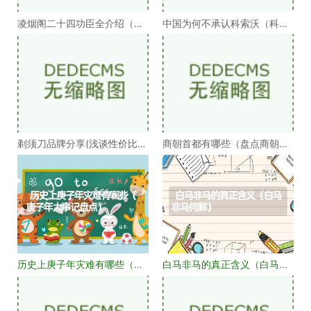
凌烟阁二十四功臣全介绍（凌
中国为何不承认科索沃（科索
烟阁二十四功臣排
沃为何不被承认）
剃须刀品牌分享(浅谈性价比高
商朝首都有哪些（盘点商朝的
的剃须刀品牌）
十几个首都）
历史上庚子年灾难有哪些（庚
白马非马的真正含义（白马非
子年大事记盘点）
马何解）