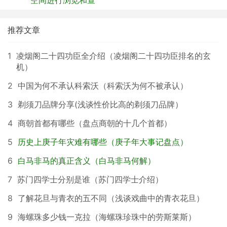
空间进行浏览和查
推荐文章
1
凌烟阁二十四功臣全介绍（凌烟阁二十四功臣排名的玄
机）
2
中国为何不承认科索沃（科索沃为何不被承认）
3
剃须刀品牌分享(浅谈性价比高的剃须刀品牌）
4
商朝首都有哪些（盘点商朝的十几个首都）
5
历史上庚子年灾难有哪些（庚子年大事记盘点）
6
白马非马的真正含义（白马非马何解）
7
苏门四学士分别是谁（苏门四学士介绍）
8
了解花旦与青衣的五不同（浅谈戏曲中的青衣花旦）
9
海螺珠多少钱一克拉（海螺珠珍珠中的劳斯莱斯）