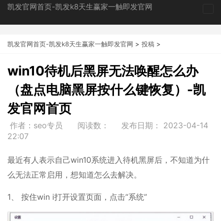
凯发官网首页-凯发k8天生赢家一触即发官网
tog
nav
凯发官网首页-凯发k8天生赢家一触即发官网
>
投稿
>
win10待机后黑屏无法唤醒怎么办
（盘点电脑黑屏按什么键恢复）-凯
发官网首页
作者：seo专员
阅读数：
发布日期：
2023-04-14
22:07
最近有人表示自己win10系统进入待机黑屏后，不知道为什
么无法正常启用，想知道怎么去解决。
1、 按住win i打开设置页面，点击“系统”