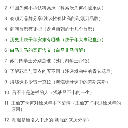
2
中国为何不承认科索沃（科索沃为何不被承认）
3
剃须刀品牌分享(浅谈性价比高的剃须刀品牌）
4
商朝首都有哪些（盘点商朝的十几个首都）
5
历史上庚子年灾难有哪些（庚子年大事记盘点）
6
白马非马的真正含义（白马非马何解）
7
苏门四学士分别是谁（苏门四学士介绍）
8
了解花旦与青衣的五不同（浅谈戏曲中的青衣花旦）
9
海螺珠多少钱一克拉（海螺珠珍珠中的劳斯莱斯）
10
吕不韦是怎样的人（浅谈吕不韦的一生）
11
王仙芝为何对徐凤年手下留情（王仙芝打不过徐凤年的
原因）
12
胡服是谁引入中原的(胡服的来历分享）