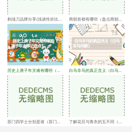
剃须刀品牌分享(浅谈性价比高
商朝首都有哪些（盘点商朝的
的剃须刀品牌）
十几个首都）
历史上庚子年灾难有哪些（庚
白马非马的真正含义（白马非
子年大事记盘点）
马何解）
苏门四学士分别是谁（苏门四
了解花旦与青衣的五不同（浅
学士介绍）
谈戏曲中的青衣花